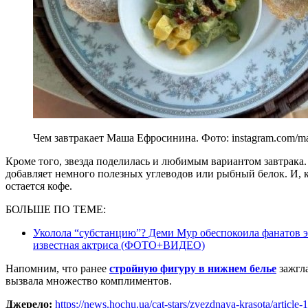
Чем завтракает Маша Ефросинина. Фото: instagram.com/mas
Кроме того, звезда поделилась и любимым вариантом завтрака.
добавляет немного полезных углеводов или рыбный белок. И, к
остается кофе.
БОЛЬШЕ ПО ТЕМЕ:
Уколола “субстанцию”? Деми Мур обеспокоила фанатов э
известная актриса (ФОТО+ВИДЕО)
Напомним, что ранее
стройную фигуру в нижнем белье
зажгл
вызвала множество комплиментов.
Джерело:
https://news.hochu.ua/cat-stars/zvezdnaya-krasota/articl