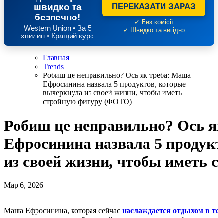
швидко та
ПЕРЕКАЗАТИ ЗАРАЗ
безпечно!
✓ Без комісії
Western Union • За 5
✓ Швидко та вигідно
хвилин • Кращий курс
Главная
Trends
Робиш це неправильно? Ось як треба: Маша
Ефросинина назвала 5 продуктов, которые
вычеркнула из своей жизни, чтобы иметь
стройную фигуру (ФОТО)
Робиш це неправильно? Ось я
Ефросинина назвала 5 продук
из своей жизни, чтобы иметь
Мар 6, 2026
Маша Ефросинина, которая сейчас
наслаждается отдыхом в т