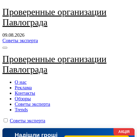
Перейти
Проверенные организации
к
Павлограда
содержанию
09.08.2026
Советы эксперта
Проверенные организации
Павлограда
О нас
Реклама
Контакты
Обзоры
Советы эксперта
Trends
Советы эксперта
АКЦІЯ
Надішли гроші