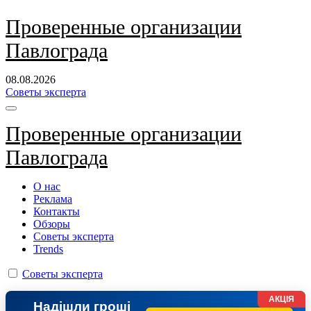
Перейти
Проверенные организации
к
Павлограда
содержанию
08.08.2026
Советы эксперта
Проверенные организации
Павлограда
О нас
Реклама
Контакты
Обзоры
Советы эксперта
Trends
Советы эксперта
АКЦІЯ
Надішли гроші