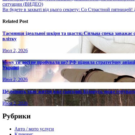
ситуации (ВИДЕО)
по
Ви будете в захваті від цього секрету: Со Страстной пятнице
записям
Related Post
Таємниця ідеальної шкіри та щастя: Сильна спека заважає
влітку
Июл 2, 2026
Чому ти досі не пробувала це? РФ підняла стратегічну авіаці
Україні
Июл 2, 2026
Це змінить твоє життя вже сьогодні: Білорусь може готувати
Июл 2, 2026
Рубрики
Авто / мото услуги
Клининг