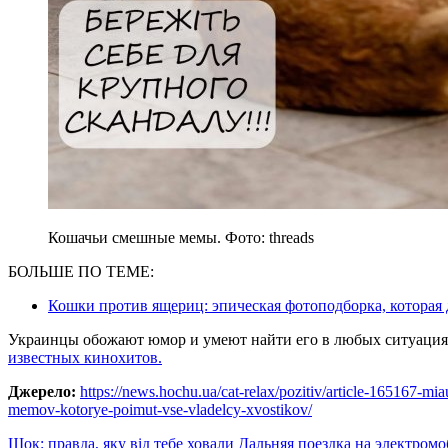
Кошачьи смешные мемы. Фото: threads
БОЛЬШЕ ПО ТЕМЕ:
Кошки против ящериц: эпическая фотоподборка, которая 
Украинцы обожают юмор и умеют найти его в любых ситуаци
известных кинохитов.
Джерело:
https://news.hochu.ua/cat-relax/pozitiv/article-165167-mia
memov-kotorye-poimut-vse-vladelcy-xvostikov/
Навигация
Шок: правда, яку від тебе ховали Дальняя поездка на электромо