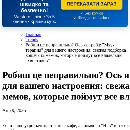
швидко та
ПЕРЕКАЗАТИ ЗАРАЗ
безпечно!
✓ Без комісії
Western Union • За 5
✓ Швидко та вигідно
хвилин • Кращий курс
Главная
Trends
Робиш це неправильно? Ось як треба: "Мяу-
терапия" для вашего настроения: свежая подборка
кошачьих мемов, которые поймут все владельцы
"хвостиков"
Робиш це неправильно? Ось я
для вашего настроения: свеж
мемов, которые поймут все в
Апр 9, 2026
Если ваше утро начинается не с кофе, а громкого “Няв” в 5 ут