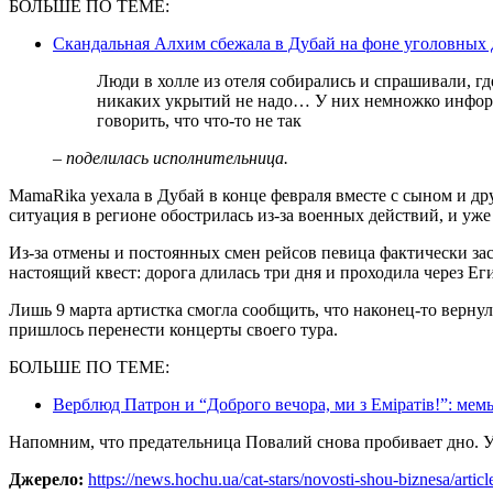
БОЛЬШЕ ПО ТЕМЕ:
Скандальная Алхим сбежала в Дубай на фоне уголовных де
Люди в холле из отеля собирались и спрашивали, где укрытие. Они говорили: все хорошо,
никаких укрытий не надо… У них немножко информ
говорить, что что-то не так
– поделилась исполнительница.
MamaRika уехала в Дубай в конце февраля вместе с сыном и дру
ситуация в регионе обострилась из-за военных действий, и уж
Из-за отмены и постоянных смен рейсов певица фактически за
настоящий квест: дорога длилась три дня и проходила через Ег
Лишь 9 марта артистка смогла сообщить, что наконец-то вернула
пришлось перенести концерты своего тура.
БОЛЬШЕ ПО ТЕМЕ:
Верблюд Патрон и “Доброго вечора, ми з Еміратів!”: мем
Напомним, что предательница Повалий снова пробивает дно. 
Джерело:
https://news.hochu.ua/cat-stars/novosti-shou-biznesa/arti