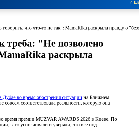
✓ Шв
 говорить, что что-то не так": MamaRika раскрыла правду о "бе
к треба: "Не позволено
": MamaRika раскрыла
в Дубае во время обострения ситуации
на Ближнем
не совсем соответствовала реальности, которую она
” во время премии MUZVAR AWARDS 2026 в Киеве. По
ии, зато успокаивали и уверяли, что все под