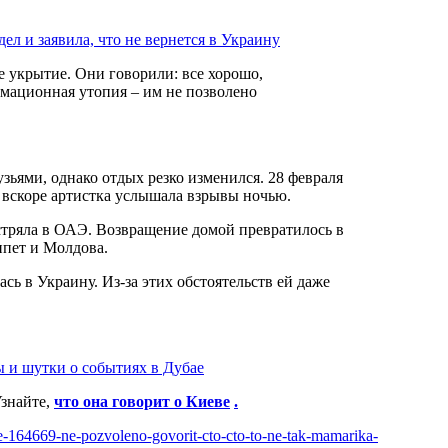
л и заявила, что не вернется в Украину
ационная утопия – им не позволено
зьями, однако отдых резко изменился. 28 февраля
е вскоре артистка услышала взрывы ночью.
стряла в ОАЭ. Возвращение домой превратилось в
ипет и Молдова.
сь в Украину. Из-за этих обстоятельств ей даже
ы и шутки о событиях в Дубае
Узнайте,
что она говорит о Киеве
.
cle-164669-ne-pozvoleno-govorit-cto-cto-to-ne-tak-mamarika-