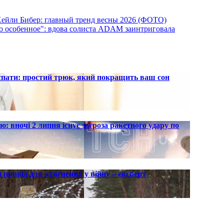
 Хейли Бибер: главный тренд весны 2026 (ФОТО)
о особенное": вдова солиста ADAM заинтриговала
 спати: простий трюк, який покращить ваш сон
ю: вночі 2 липня існує загроза ракетного удару по
 привід для втягнення у війну – експерт