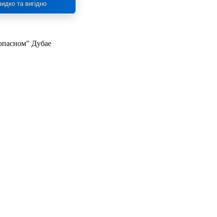
идко та вигідно
зопасном" Дубае