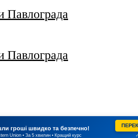
и Павлограда
и Павлограда
ПЕРЕК
ли гроші швидко та безпечно!
tern Union • За 5 хвилин • Кращий курс
✓