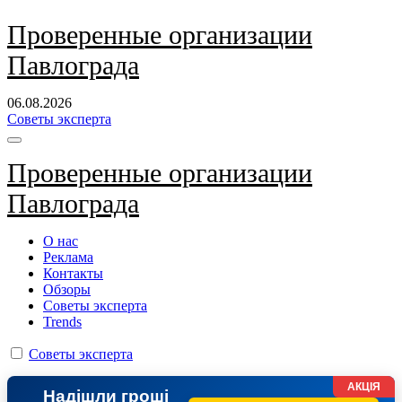
Перейти
Проверенные организации
к
Павлограда
содержанию
06.08.2026
Советы эксперта
Проверенные организации
Павлограда
О нас
Реклама
Контакты
Обзоры
Советы эксперта
Trends
Советы эксперта
АКЦІЯ
Надішли гроші