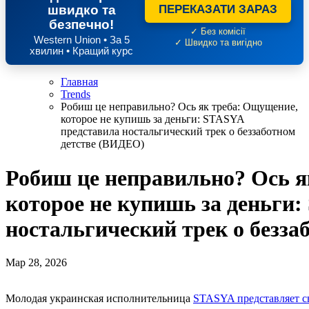
швидко та
ПЕРЕКАЗАТИ ЗАРАЗ
безпечно!
✓ Без комісії
Western Union • За 5
✓ Швидко та вигідно
хвилин • Кращий курс
Главная
Trends
Робиш це неправильно? Ось як треба: Ощущение,
которое не купишь за деньги: STASYA
представила ностальгический трек о беззаботном
детстве (ВИДЕО)
Робиш це неправильно? Ось я
которое не купишь за деньги
ностальгический трек о безз
Мар 28, 2026
Молодая украинская исполнительница
STASYA представляет с