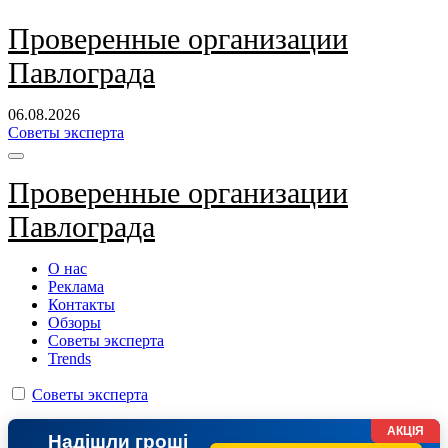
Перейти
Проверенные организации
к
Павлограда
содержанию
06.08.2026
Советы эксперта
Проверенные организации
Павлограда
О нас
Реклама
Контакты
Обзоры
Советы эксперта
Trends
Советы эксперта
АКЦІЯ
Надішли гроші