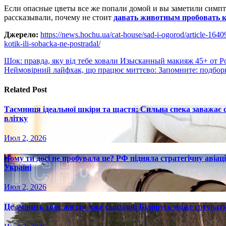
Если опасные цветы все же попали домой и вы заметили симпт
рассказывали, почему не стоит
давать животным пробовать к
Джерело:
https://news.hochu.ua/cat-house/sad-i-ogorod/article-164
kotik-ili-sobacka-ne-postradal/
Навигация
Шок: правда, яку від тебе ховали Изысканный макияж 45+ от Р
Неймовірний лайфхак, що працює миттєво: Запомните: подборк
по
записям
Related Post
Таємниця ідеальної шкіри та щастя: Сильна спека заважає
влітку
Июл 2, 2026
Чому ти досі не пробувала це? РФ підняла стратегічну авіаці
Україні
Июл 2, 2026
Це змінить твоє життя вже сьогодні: Білорусь може готувати