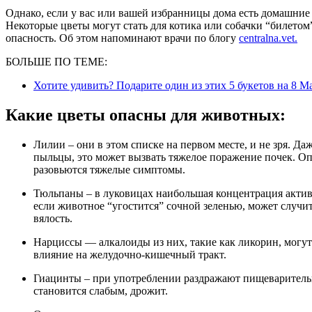
Однако, если у вас или вашей избранницы дома есть домашние
Некоторые цветы могут стать для котика или собачки “билетом
опасность. Об этом напоминают врачи по блогу
centralna.vet.
БОЛЬШЕ ПО ТЕМЕ:
Хотите удивить? Подарите один из этих 5 букетов на 8 
Какие цветы опасны для животных:
Лилии – они в этом списке на первом месте, и не зря. Даже если кот не будет жевать листья, а просто коснется
пыльцы, это может вызвать тяжелое поражение почек. Опа
разовьются тяжелые симптомы.
Тюльпаны – в луковицах наибольшая концентрация активных веществ, но в листьях они тоже есть. Поэтому,
если животное “угостится” сочной зеленью, может случит
вялость.
Нарциссы — алкалоиды из них, такие как ликорин, могут нарушать сердечный ритм и оказывают негативное
влияние на желудочно-кишечный тракт.
Гиацинты – при употреблении раздражают пищеварительную систему и вызывают боль в животе. Животное
становится слабым, дрожит.