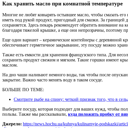
Как хранить масло при комнатной температуре
Многие не любят ковырять остывшее масло, чтобы смазать его н
иметь под рукой продукт, пригодный для смазки. За границей 
сохраняется. Здесь пекарь рекомендует обратить внимание на 
благодаря тяжелой крышке, а еще они непрозрачны, поэтому пр
Еще один вариант – керамические контейнеры с деревянной к
обеспечивает герметичное закрывание, эту посуду можно хранит
Также есть емкости для хранения французского типа. Для несо
сохранить продукт свежим и мягким. Такие горшки имеют кры
маслом.
На дно чаши наливают немного воды, так чтобы после опускан
закрытие. Важно часто менять воду в таком сосуде.
БОЛЬШЕ ПО ТЕМЕ:
Смотрите рыбе на спину: четкий признак того, что в сель
Выберите посуду, которая подходит для ваших нужд, чтобы пол
пользы. Также мы рассказывали,
куда положить пробку от вин
Джерело:
https://news.hochu.ua/kuhnya/kulinarnyie-podskazki/arti