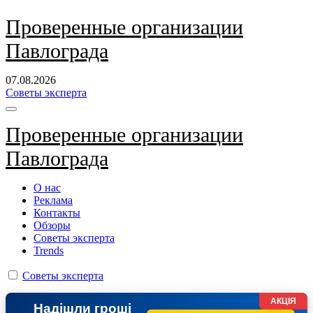
Перейти
Проверенные организации
к
Павлограда
содержанию
07.08.2026
Советы эксперта
Проверенные организации
Павлограда
О нас
Реклама
Контакты
Обзоры
Советы эксперта
Trends
Советы эксперта
АКЦІЯ
Надішли гроші