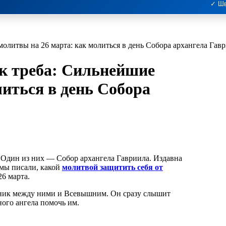
✓ Шв
олитвы на 26 марта: как молиться в день Собора архангела Гав
к треба: Сильнейшие
иться в день Собора
е мы писали, какой
молитвой защитить себя от
26 марта.
дник между ними и Всевышним. Он сразу слышит
ного ангела помочь им.