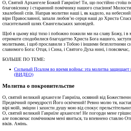
О, Святий Архангеле Божий Гавриїле! Ти, що постійно стоїш 
благовіснику і старанний помічнику нашого спасіння! Милост
хвалебний спів. Направ молитви наші і, як кадило, на небесний
віри Православної, запали любов’ю серця наші до Христа Спаси
спасительний шлях Євангельських заповідей.
Щоб в цьому віці тихо і побожно пожили ми на славу Божу, і в
отримати сподобилися благодаттю Христа Бога нашого, заступ
молитвами, і щоб прославили з Тобою і іншими безплотними с
славимого Бога: Отця, і Сина, і Святого Духа нині, і повсякчас, і
БОЛЬШЕ ПО ТЕМЕ:
Сильный Псалом во время войны: эта молитва защищает 
(ВИДЕО)
Молитва о покровительстве
О, святий великий архангеле Гавриїла, осяяний від Божественн
Предвічний премудрості Його освічений! Ревно молю тя, настав
вірі моїй, зміцни і захисти душу мою від спoкус прельстітельни
О, святий великий Гавриїле архангеле! Не погорди мене грішно
але повсякчас помічником мені явиться, та впевнено ставлю Отц
віків. Амінь.