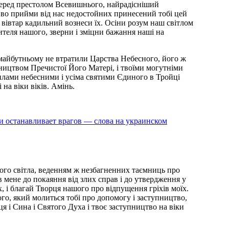
перед престолом Всевишнього, найрадісніший
иво прийми від нас недостойних принесений тобі цей
 вівтар кадильний вознеси їх. Осіни розум наш світлом
теля нашого, зверни і зміцни бажання наші на
 майбутньому не втратили Царства Небесного, його ж
ництвом Пречистої Його Матері, і твоїми могутніми
илами небесними і усіма святими Єдиного в Тройці
 на віки віків. Амінь.
и останавливает врагов — слова на украинском
ого світла, веденням ж незбагненних таємниць про
 мене до покаяння від злих справ і до утвердження у
х, і благай Творця нашого про відпущення гріхів моїх.
го, який молиться тобі про допомогу і заступництво,
я і Сина і Святого Духа і твоє заступництво на віки