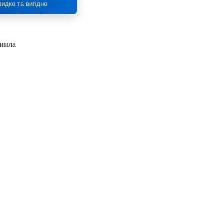
идко та вигідно
риила