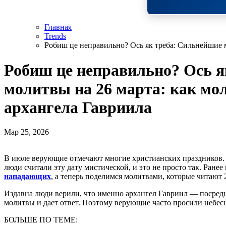
Главная
Trends
Робиш це неправильно? Ось як треба: Сильнейшие м
Робиш це неправильно? Ось я
молитвы на 26 марта: как мол
архангела Гавриила
Мар 25, 2026
В июле верующие отмечают многие христианских праздников. Один из них — Собор архангела Гавриила. Издавна
люди считали эту дату мистической, и это не просто так. Ране
нападающих
, а теперь поделимся молитвами, которые читают 
Издавна люди верили, что именно архангел Гавриил — посре
молитвы и дает ответ. Поэтому верующие часто просили небес
БОЛЬШЕ ПО ТЕМЕ: