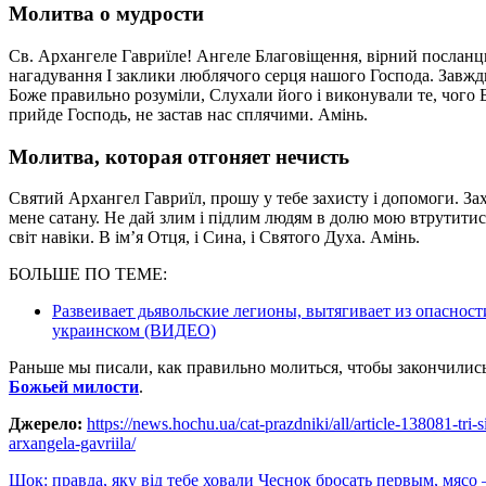
Молитва о мудрости
Св. Архангеле Гавриїле! Ангеле Благовіщення, вірний посланцю
нагадування І заклики люблячого серця нашого Господа. Завжд
Боже правильно розуміли, Слухали його і виконували те, чого 
прийде Господь, не застав нас сплячими. Амінь.
Молитва, которая отгоняет нечисть
Святий Архангел Гавриїл, прошу у тебе захисту і допомоги. Захи
мене сатану. Не дай злим і підлим людям в долю мою втрутитися
світ навіки. В ім’я Отця, і Сина, і Святого Духа. Амінь.
БОЛЬШЕ ПО ТЕМЕ:
Развеивает дьявольские легионы, вытягивает из опаснос
украинском (ВИДЕО)
Раньше мы писали, как правильно молиться, чтобы закончилис
Божьей милости
.
Джерело:
https://news.hochu.ua/cat-prazdniki/all/article-138081-tri-
arxangela-gavriila/
Навигация
Шок: правда, яку від тебе ховали Чеснок бросать первым, мясо