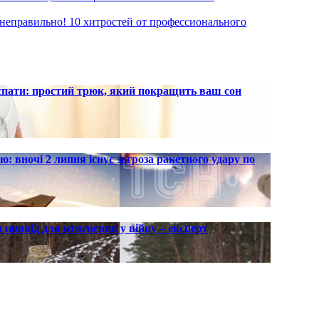
неправильно! 10 хитростей от профессионального
 спати: простий трюк, який покращить ваш сон
ю: вночі 2 липня існує загроза ракетного удару по
 привід для втягнення у війну – експерт