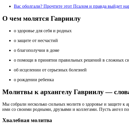
Вас оболгали? Прочтите этот Псалом и правда выйдет 
О чем молятся Гавриилу
о здоровье для себя и родных
о защите от несчастий
о благополучии в доме
о помощи в принятии правильных решений в сложных с
об исцелении от серьезных болезней
о рождении ребенка
Молитвы к архангелу Гавриилу — слов
Мы собрали несколько сильных молитв о здоровье и защите к а
ими со своими родными, друзьями и коллегами. Пусть ангел по
Хвалебная молитва