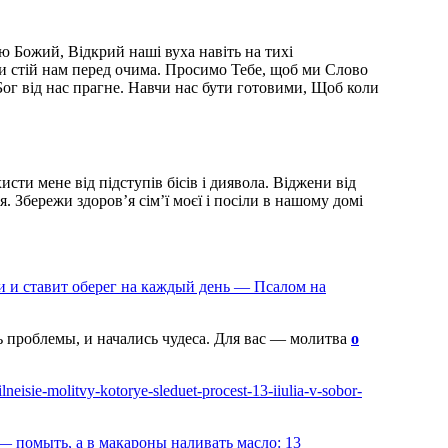
 Божий, Відкрий наші вуха навіть на тихі
и стій нам перед очима. Просимо Тебе, щоб ми Слово
Бог від нас прагне. Навчи нас бути готовими, Щоб коли
сти мене від підступів бісів і диявола. Віджени від
. Збережи здоров’я сім’ї моєї і посіли в нашому домі
ти и ставит оберег на каждый день — Псалом на
ь проблемы, и начались чудеса. Для вас — молитва
о
silneisie-molitvy-kotorye-sleduet-procest-13-iiulia-v-sobor-
 — помыть, а в макароны наливать масло: 13