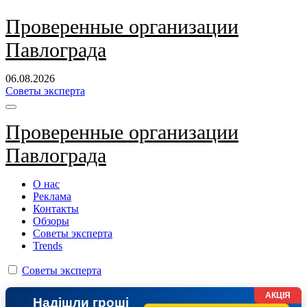
Перейти
Проверенные организации
к
Павлограда
содержанию
06.08.2026
Советы эксперта
Проверенные организации
Павлограда
О нас
Реклама
Контакты
Обзоры
Советы эксперта
Trends
Советы эксперта
АКЦІЯ
Надішли гроші