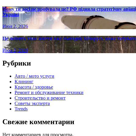
Чому ти досі не пробувала це? РФ підняла стратегічну авіаці
Україні
Июл 2, 2026
Це змінить твоє життя вже сьогодні: Білорусь може готувати
Июл 2, 2026
Рубрики
Авто / мото услуги
Клининг
Красота / здоровье
Ремонт и обслуживание техники
Строительство и ремонт
Советы эксперта
Trends
Свежие комментарии
Нет комментариев для просмотра.