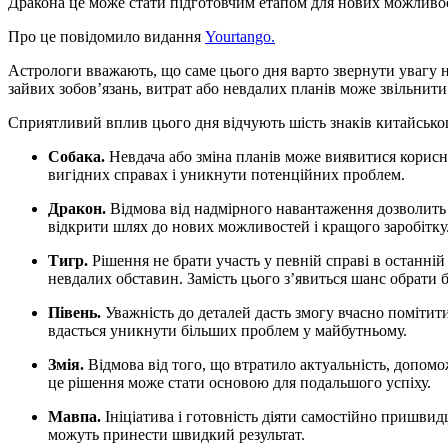
Дракона це може стати підготовчим етапом для нових можливос
Про це повідомило видання
Yourtango.
Астрологи вважають, що саме цього дня варто звернути увагу на
зайвих зобов’язань, витрат або невдалих планів може звільнити
Сприятливий вплив цього дня відчують шість знаків китайськог
Собака.
Невдача або зміна планів може виявитися корис
вигідних справах і уникнути потенційних проблем.
Дракон.
Відмова від надмірного навантаження дозволить 
відкрити шлях до нових можливостей і кращого заробітку
Тигр.
Рішення не брати участь у певній справі в останн
невдалих обставин. Замість цього з’явиться шанс обрати 
Півень.
Уважність до деталей дасть змогу вчасно помітит
вдасться уникнути більших проблем у майбутньому.
Змія.
Відмова від того, що втратило актуальність, допом
це рішення може стати основою для подальшого успіху.
Мавпа.
Ініціатива і готовність діяти самостійно пришвидш
можуть принести швидкий результат.