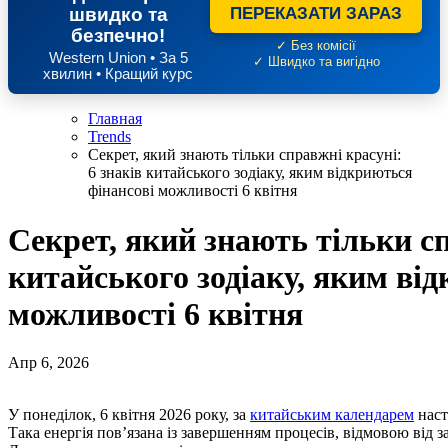
швидко та
ПЕРЕКАЗАТИ ЗАРАЗ
безпечно!
✓ Без комісії
Western Union • За 5
✓ Швидко та вигідно
хвилин • Кращий курс
Главная
Trends
Секрет, який знають тільки справжні красуні:
6 знаків китайського зодіаку, яким відкриються
фінансові можливості 6 квітня
Секрет, який знають тільки сп
китайського зодіаку, яким ві
можливості 6 квітня
Апр 6, 2026
У понеділок, 6 квітня 2026 року, за
китайським календарем
наст
Така енергія пов’язана із завершенням процесів, відмовою від 