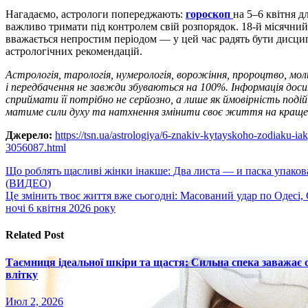
Нагадаємо, астрологи попереджають:
гороскоп
на 5–6 квітня дл
важливо тримати під контролем свій розпорядок. 18-й місячний 
вважається непростим періодом — у цей час радять бути дисц
астрологічних рекомендацій.
Астрологія, тарологія, нумерологія, ворожіння, пророцтво, мо
і передбачення не завжди збуваються на 100%. Інформація до
сприймати її потрібно не серйозно, а лише як ймовірність по
матиме сили духу та натхнення змінити своє життя на краще
Джерело:
https://tsn.ua/astrologiya/6-znakiv-kytayskoho-zodiaku-ia
3056087.html
Навигация
Що роблять щасливі жінки інакше: Два листа — и паска упаков
(ВИДЕО)
по
Це змінить твоє життя вже сьогодні: Масований удар по Одесі
записям
ночі 6 квітня 2026 року
Related Post
Таємниця ідеальної шкіри та щастя: Сильна спека заважає
влітку
Июл 2, 2026