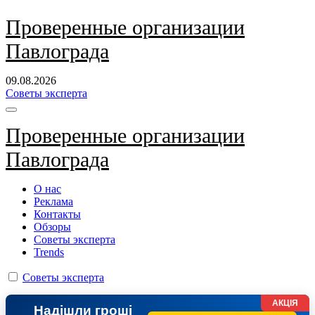
Перейти
Проверенные организации
к
Павлограда
содержанию
09.08.2026
Советы эксперта
Проверенные организации
Павлограда
О нас
Реклама
Контакты
Обзоры
Советы эксперта
Trends
Советы эксперта
АКЦІЯ
Надішли гроші