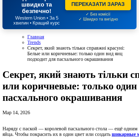
швидко та
ПЕРЕКАЗАТИ ЗАРАЗ
безпечно!
✓ Без комісії
Western Union • За 5
✓ Швидко та вигідно
хвилин • Кращий курс
Главная
Trends
Секрет, який знають тільки справжні красуні:
Белые или коричневые: только один вид яиц
подходит для пасхального окрашивания
Секрет, який знають тільки с
или коричневые: только один 
пасхального окрашивания
Мар 14, 2026
Наряду с паской — королевой пасхального стола — ещё одним важным символом праздника являются крашеные
яйца. Чтобы покрасить их в один цвет или создать
шикарные 