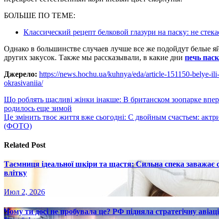
БОЛЬШЕ ПО ТЕМЕ:
Классический рецепт белковой глазури на паску: не стек
Однако в большинстве случаев лучше все же подойдут белые яй
других закусок. Также мы рассказывали, в какие дни
печь паск
Джерело:
https://news.hochu.ua/kuhnya/eda/article-151150-belye-ili
okrasivaniia/
Навигация
Що роблять щасливі жінки інакше: В британском зоопарке впе
родилось еще зимой
по
Це змінить твоє життя вже сьогодні: С двойным счастьем: ак
записям
(ФОТО)
Related Post
Таємниця ідеальної шкіри та щастя: Сильна спека заважає
влітку
Июл 2, 2026
Чому ти досі не пробувала це? РФ підняла стратегічну авіаці