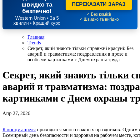
швидко та
ПЕРЕКАЗАТИ ЗАРАЗ
безпечно!
✓ Без комісії
Western Union • За 5
✓ Швидко та вигідно
хвилин • Кращий курс
Главная
Trends
Секрет, який знають тільки справжні красуні: Без
аварий и травматизма: поздравления в прозе и
особыми картинками с Днем охраны труда
Секрет, який знають тільки сп
аварий и травматизма: поздра
картинками с Днем охраны тр
Апр 27, 2026
К концу апреля
приходится много важных праздников. Одним и
Всемирный день безопасности и здоровья на рабочем месте, ко