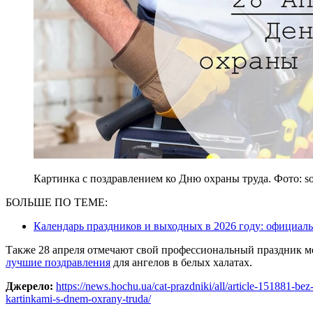
Картинка с поздравлением ко Дню охраны труда. Фото: so
БОЛЬШЕ ПО ТЕМЕ:
Календарь праздников и выходных в 2026 году: официал
Также 28 апреля отмечают свой профессиональный праздник м
лучшие поздравления
для ангелов в белых халатах.
Джерело:
https://news.hochu.ua/cat-prazdniki/all/article-151881-be
kartinkami-s-dnem-oxrany-truda/