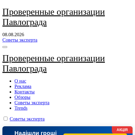
Перейти
Проверенные организации
к
Павлограда
содержанию
08.08.2026
Советы эксперта
Проверенные организации
Павлограда
О нас
Реклама
Контакты
Обзоры
Советы эксперта
Trends
Советы эксперта
АКЦІЯ
Надішли гроші