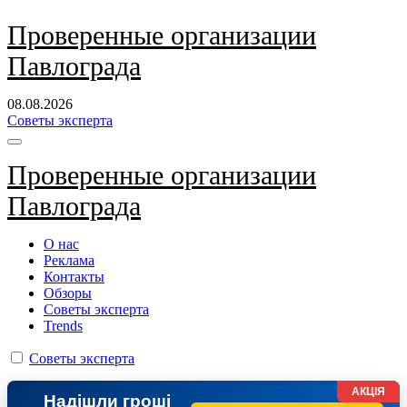
Перейти
Проверенные организации
к
Павлограда
содержанию
08.08.2026
Советы эксперта
Проверенные организации
Павлограда
О нас
Реклама
Контакты
Обзоры
Советы эксперта
Trends
Советы эксперта
АКЦІЯ
Надішли гроші