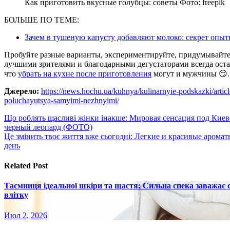
Как приготовить вкусные голубцы: советы Фото: freepik
БОЛЬШЕ ПО ТЕМЕ:
Зачем в тушеную капусту добавляют молоко: секрет опы
Пробуйте разные варианты, экспериментируйте, придумывайте
лучшими зрителями и благодарными дегустаторами всегда оста
что
убрать на кухне после приготовления
могут и мужчины 😏.
Джерело:
https://news.hochu.ua/kuhnya/kulinarnyie-podskazki/articl
poluchayutsya-samyimi-nezhnyimi/
Навигация
Що роблять щасливі жінки інакше: Мировая сенсация под Киев
черный леопард (ФОТО)
по
Це змінить твоє життя вже сьогодні: Легкие и красивые аромат
записям
день
Related Post
Таємниця ідеальної шкіри та щастя: Сильна спека заважає
влітку
Июл 2, 2026