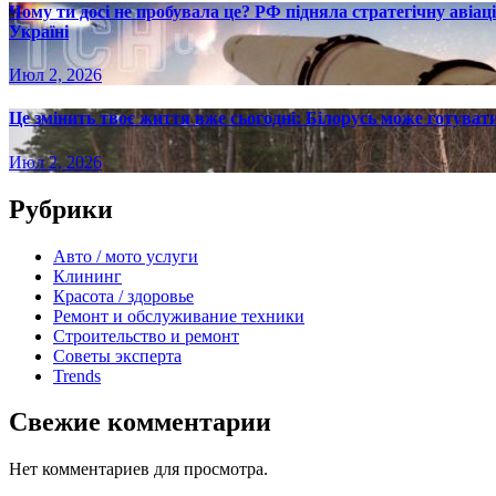
Чому ти досі не пробувала це? РФ підняла стратегічну авіаці
Україні
Июл 2, 2026
Це змінить твоє життя вже сьогодні: Білорусь може готувати
Июл 2, 2026
Рубрики
Авто / мото услуги
Клининг
Красота / здоровье
Ремонт и обслуживание техники
Строительство и ремонт
Советы эксперта
Trends
Свежие комментарии
Нет комментариев для просмотра.