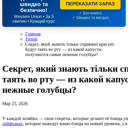
швидко та
ПЕРЕКАЗАТИ ЗАРАЗ
безпечно!
✓ Без комісії
Western Union • За 5
✓ Швидко та вигідно
хвилин • Кращий курс
Главная
Trends
Секрет, який знають тільки справжні красуні:
Будут таять во рту — из какой капусты
получаются самые нежные голубцы?
Секрет, який знають тільки с
таять во рту — из какой кап
нежные голубцы?
Мар 25, 2026
У каждой хозяйки — свои секреты, которые делают её блюда 
лайфхаках
, которые выведут ваши блюда на новый уровень, а в