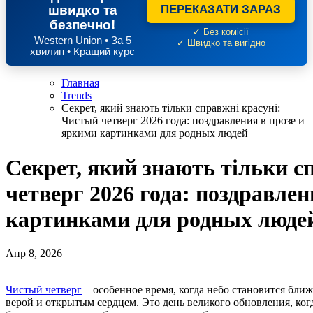
швидко та
ПЕРЕКАЗАТИ ЗАРАЗ
безпечно!
✓ Без комісії
Western Union • За 5
✓ Швидко та вигідно
хвилин • Кращий курс
Главная
Trends
Секрет, який знають тільки справжні красуні:
Чистый четверг 2026 года: поздравления в прозе и
яркими картинками для родных людей
Секрет, який знають тільки с
четверг 2026 года: поздравлен
картинками для родных люде
Апр 8, 2026
Чистый четверг
– особенное время, когда небо становится ближ
верой и открытым сердцем. Это день великого обновления, когд