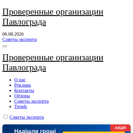
Перейти
Проверенные организации
к
Павлограда
содержанию
06.08.2026
Советы эксперта
Проверенные организации
Павлограда
О нас
Реклама
Контакты
Обзоры
Советы эксперта
Trends
Советы эксперта
АКЦІЯ
Надішли гроші