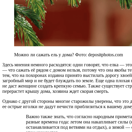
Можно ли сажать ель у дома? Фото: depositphotos.com
Здесь мнения немного расходятся: одни говорят, что елка — это
— что сажать её рядом с домом нельзя, потому что она якобы т
тем, что на похоронах издавна принято выстилать дорогу хвое
загробный мир и не будет блуждать по земле. Еще одна плохая 
не даст женщине создать крепкую семью. Также существует стр
перерастет крышу дома, хозяина ждет скорая смерть.
Однако с другой стороны многие старожилы уверены, что это д
ее острые иголки не дадут нечисти приблизиться к вашему дому
Важно также знать, что согласно народным приметам, елка действует совершенно по-разному в
разные времена года: летом она накапливает силы (я
останавливается под ветвями на отдых), а зимой —