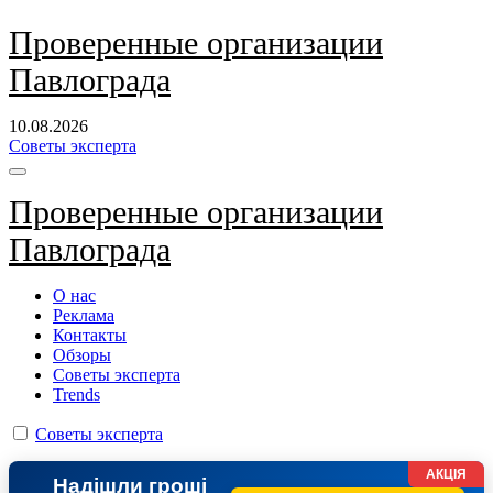
Перейти
Проверенные организации
к
Павлограда
содержанию
10.08.2026
Советы эксперта
Проверенные организации
Павлограда
О нас
Реклама
Контакты
Обзоры
Советы эксперта
Trends
Советы эксперта
АКЦІЯ
Надішли гроші