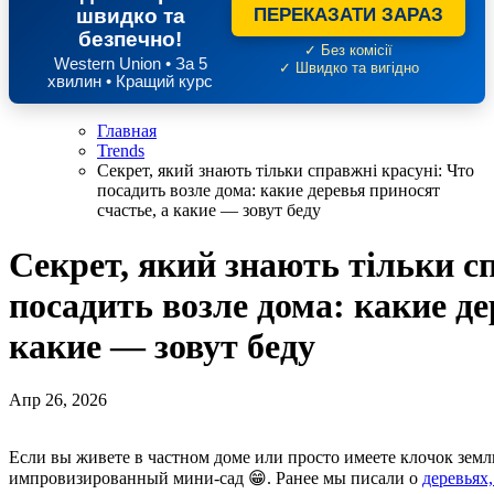
швидко та
ПЕРЕКАЗАТИ ЗАРАЗ
безпечно!
✓ Без комісії
Western Union • За 5
✓ Швидко та вигідно
хвилин • Кращий курс
Главная
Trends
Секрет, який знають тільки справжні красуні: Что
посадить возле дома: какие деревья приносят
счастье, а какие — зовут беду
Секрет, який знають тільки с
посадить возле дома: какие де
какие — зовут беду
Апр 26, 2026
Если вы живете в частном доме или просто имеете клочок земли неподалеку от дома, скорее всего, у вас уже есть
импровизированный мини-сад 😁. Ранее мы писали о
деревьях,