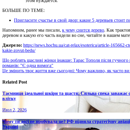
этом нуждается.
БОЛЬШЕ ПО ТЕМЕ:
Пригласите счастье в свой двор: какие 5 деревьев стоит
Напомним, ранее мы писали,
к чему снится дерево
. Как тракто
деревом и какую его часть видели во сне, читайте в нашем мате
Джерело:
https://news.hochu.ua/cat-relax/esoterica/article-165662-c
kakie-zovut-bedu/
Навигация
Що роблять щасливі жінки інакше: Тарас Тополя після гучного 
романів: "Є одна вимога"
по
Це змінить твоє життя вже сьогодні: Чому важливо, як часто ви
записям
Related Post
Таємниця ідеальної шкіри та щастя: Сильна спека заважає
влітку
Июл 2, 2026
Чому ти досі не пробувала це? РФ підняла стратегічну авіаці
Україні