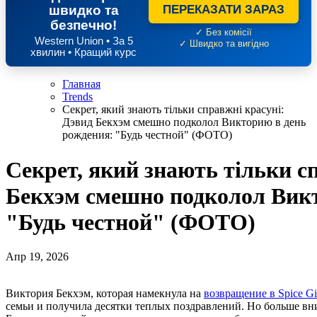
швидко та
ПЕРЕКАЗАТИ ЗАРАЗ
безпечно!
✓ Без комісії
Western Union • За 5
✓ Швидко та вигідно
хвилин • Кращий курс
Главная
Trends
Секрет, який знають тільки справжні красуні:
Дэвид Бекхэм смешно подколол Викторию в день
рождения: "Будь честной" (ФОТО)
Секрет, який знають тільки с
Бекхэм смешно подколол Викт
"Будь честной" (ФОТО)
Апр 19, 2026
Виктория Бекхэм, которая намекнула на
возвращение в Spice Gi
семьи и получила десятки теплых поздравлений. Но больше вн