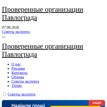
Перейти
Проверенные организации
к
Павлограда
содержанию
07.08.2026
Советы эксперта
Проверенные организации
Павлограда
О нас
Реклама
Контакты
Обзоры
Советы эксперта
Trends
Советы эксперта
АКЦІЯ
Надішли гроші