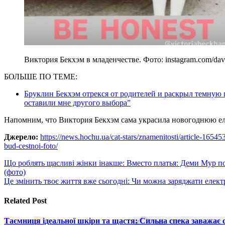
Виктория Бекхэм в младенчестве. Фото: instagram.com/da
БОЛЬШЕ ПО ТЕМЕ:
Бруклин Бекхэм отрекся от родителей и раскрыл темную 
оставили мне другого выбора”
Напомним, что Виктория Бекхэм сама украсила новогоднюю е
Джерело:
https://news.hochu.ua/cat-stars/znamenitosti/article-165
bud-cestnoi-foto/
Навигация
Що роблять щасливі жінки інакше: Вместо платья: Деми Мур по
(фото)
по
Це змінить твоє життя вже сьогодні: Чи можна заряджати електр
записям
Related Post
Таємниця ідеальної шкіри та щастя: Сильна спека заважає