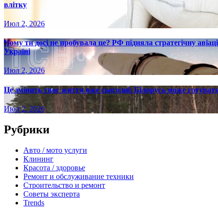
влітку
Июл 2, 2026
Чому ти досі не пробувала це? РФ підняла стратегічну авіаці
Україні
Июл 2, 2026
Це змінить твоє життя вже сьогодні: Білорусь може готувати
Июл 2, 2026
Рубрики
Авто / мото услуги
Клининг
Красота / здоровье
Ремонт и обслуживание техники
Строительство и ремонт
Советы эксперта
Trends