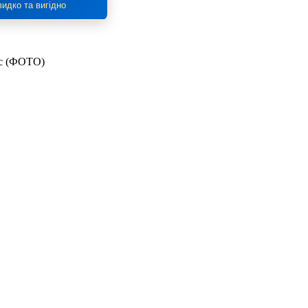
идко та вигідно
ас (ФОТО)