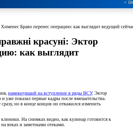
✓ Шв
ор Хименес Браво перенес операцию: как выглядит ведущий сейч
правжні красуні: Эктор
цию: как выглядит
ния,
намекнувший на вступление в ряды ВСУ,
Эктор
 и уже показал первые кадры после вмешательства.
 сразу, но в конце концов он отважился изменить
 клиники. На снимках видно, как кулинар готовится к
и на веках и заметными отеками.