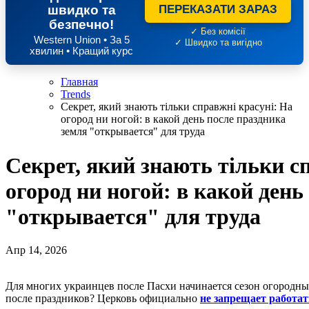
швидко та
ПЕРЕКАЗАТИ ЗАРАЗ
безпечно!
✓ Без комісії
Western Union • За 5
✓ Швидко та вигідно
хвилин • Кращий курс
Главная
Trends
Секрет, який знають тільки справжні красуні: На
огород ни ногой: в какой день после праздника
земля "открывается" для труда
Секрет, який знають тільки с
огород ни ногой: в какой день
"открывается" для труда
Апр 14, 2026
Для многих украинцев после Пасхи начинается сезон огородных работ. Однако как быстро можно выходить на огород
после праздников? Церковь официально
не запрещает работат