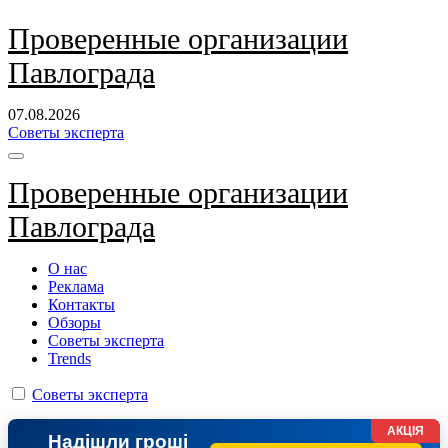
Перейти
Проверенные организации
к
Павлограда
содержанию
07.08.2026
Советы эксперта
Проверенные организации
Павлограда
О нас
Реклама
Контакты
Обзоры
Советы эксперта
Trends
Советы эксперта
АКЦІЯ
Надішли гроші