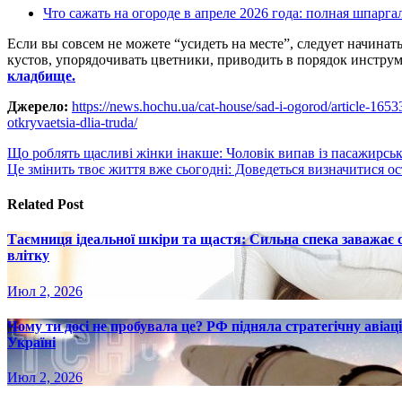
Что сажать на огороде в апреле 2026 года: полная шпарга
Если вы совсем не можете “усидеть на месте”, следует начинат
кустов, упорядочивать цветники, приводить в порядок инстр
кладбище.
Джерело:
https://news.hochu.ua/cat-house/sad-i-ogorod/article-165
otkryvaetsia-dlia-truda/
Навигация
Що роблять щасливі жінки інакше: Чоловік випав із пасажирсько
Це змінить твоє життя вже сьогодні: Доведеться визначитися о
по
записям
Related Post
Таємниця ідеальної шкіри та щастя: Сильна спека заважає
влітку
Июл 2, 2026
Чому ти досі не пробувала це? РФ підняла стратегічну авіаці
Україні
Июл 2, 2026