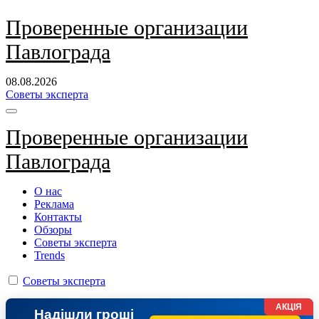
Перейти
Проверенные организации
к
Павлограда
содержанию
08.08.2026
Советы эксперта
Проверенные организации
Павлограда
О нас
Реклама
Контакты
Обзоры
Советы эксперта
Trends
Советы эксперта
АКЦІЯ
Надішли гроші