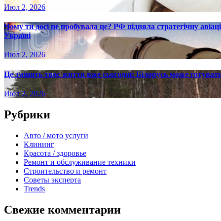
Июл 2, 2026
Чому ти досі не пробувала це? РФ підняла стратегічну авіаці
Україні
Июл 2, 2026
Це змінить твоє життя вже сьогодні: Білорусь може готувати
Июл 2, 2026
Рубрики
Авто / мото услуги
Клининг
Красота / здоровье
Ремонт и обслуживание техники
Строительство и ремонт
Советы эксперта
Trends
Свежие комментарии