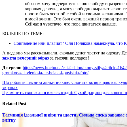
образом хочу подчеркнуть свою свободу и разрешен
хорошая девочка, я могу свободно выражать свои т
просто быть честной с собой и своими желаниями.
в моей жизни. Это был очень важный период трансф
Сейчас я чувствую, что пора двигаться дальше.
БОЛЬШЕ ПО ТЕМЕ:
Совпадение или плагиат? Оля Полякова намекнула, что 
А недавно мы рассказывали, сколько денег тратят на одежду 
зажгла вечерний образ
за тысячи долларов!
Джерело:
https://news.hochu.ua/cat-fashion/ikony-stilya/article-164
gromkoe-zaiavlenie-ia-ne-belaia-i-pusistaia-foto/
Навигация
Що роблять щасливі жінки інакше: Слонята возвращаются: кул
экранах
по
Це змінить твоє життя вже сьогодні: Сухой рацион для кошек:
записям
Related Post
Таємниця ідеальної шкіри та щастя: Сильна спека заважає
влітку