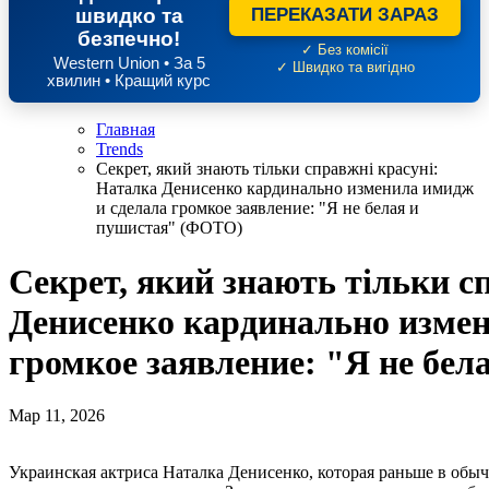
швидко та
ПЕРЕКАЗАТИ ЗАРАЗ
безпечно!
✓ Без комісії
Western Union • За 5
✓ Швидко та вигідно
хвилин • Кращий курс
Главная
Trends
Секрет, який знають тільки справжні красуні:
Наталка Денисенко кардинально изменила имидж
и сделала громкое заявление: "Я не белая и
пушистая" (ФОТО)
Секрет, який знають тільки с
Денисенко кардинально измен
громкое заявление: "Я не бе
Мар 11, 2026
Украинская актриса Наталка Денисенко, которая раньше в об