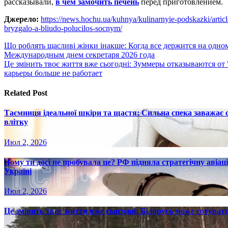
рассказывали,
в чем замочить печень
перед приготовлением.
Джерело:
https://news.hochu.ua/kuhnya/kulinarnyie-podskazki/arti
bryzgalo-a-bliudo-polucilos-socnym/
Навигация
Що роблять щасливі жінки інакше: Когда все держится на одно
Международным днем секретаря 2026 года
по
Це змінить твоє життя вже сьогодні: Зуммеры отказываются от
записям
карьеры больше не работает
Related Post
Таємниця ідеальної шкіри та щастя: Сильна спека заважає
влітку
Июл 2, 2026
Чому ти досі не пробувала це? РФ підняла стратегічну авіаці
Україні
Июл 2, 2026
Це змінить твоє життя вже сьогодні: Білорусь може готувати