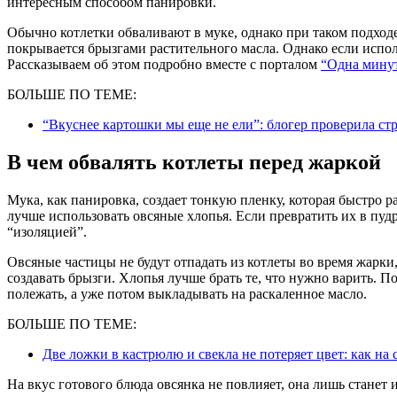
интересным способом панировки.
Обычно котлетки обваливают в муке, однако при таком подходе
покрывается брызгами растительного масла. Однако если испол
Рассказываем об этом подробно вместе с порталом
“Одна минут
БОЛЬШЕ ПО ТЕМЕ:
“Вкуснее картошки мы еще не ели”: блогер проверила с
В чем обвалять котлеты перед жаркой
Мука, как панировка, создает тонкую пленку, которая быстро р
лучше использовать овсяные хлопья. Если превратить их в пуд
“изоляцией”.
Овсяные частицы не будут отпадать из котлеты во время жарки, 
создавать брызги. Хлопья лучше брать те, что нужно варить. П
полежать, а уже потом выкладывать на раскаленное масло.
БОЛЬШЕ ПО ТЕМЕ:
Две ложки в кастрюлю и свекла не потеряет цвет: как на
На вкус готового блюда овсянка не повлияет, она лишь станет