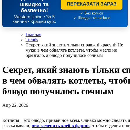
швидко та
ПЕРЕКАЗАТИ ЗАРАЗ
безпечно!
✓ Без комісії
Western Union • За 5
✓ Швидко та вигідно
хвилин • Кращий курс
Главная
Trends
Секрет, який знають тільки справжні красуні: Не
мука: в чем обвалять котлеты, чтобы масло не
брызгало, а блюдо получилось сочным
Секрет, який знають тільки с
в чем обвалять котлеты, чтоб
блюдо получилось сочным
Апр 22, 2026
Котлеты – это блюдо, привычное всем. Однако можно сделать их еще лучше, если применить некоторые секреты. Мы
рассказывали,
чем заменить хлеб в фарше,
чтобы изделия пол