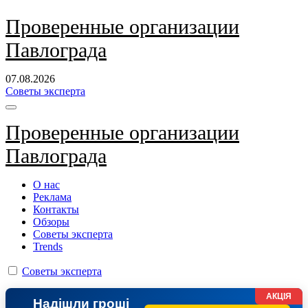
Перейти
Проверенные организации
к
Павлограда
содержанию
07.08.2026
Советы эксперта
Проверенные организации
Павлограда
О нас
Реклама
Контакты
Обзоры
Советы эксперта
Trends
Советы эксперта
АКЦІЯ
Надішли гроші