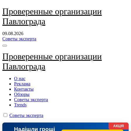
Перейти
Проверенные организации
к
Павлограда
содержанию
09.08.2026
Советы эксперта
Проверенные организации
Павлограда
О нас
Реклама
Контакты
Обзоры
Советы эксперта
Trends
Советы эксперта
АКЦІЯ
Надішли гроші