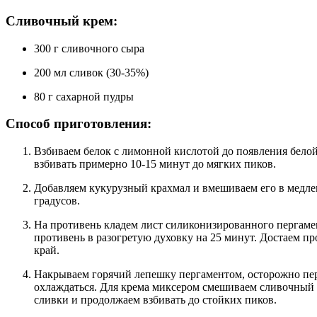
Сливочный крем:
300 г сливочного сыра
200 мл сливок (30-35%)
80 г сахарной пудры
Способ приготовления:
Взбиваем белок с лимонной кислотой до появления белой пены. Добавляем сахарную пудру и продолжаем
взбивать примерно 10-15 минут до мягких пиков.
Добавляем кукурузный крахмал и вмешиваем его в медленные обороты. Включаем духовой шкаф на 150
градусов.
На противень кладем лист силиконизированного пергамента. Ровным слоем выкладываем меренгу. Ставим
противень в разогретую духовку на 25 минут. Достаем пр
край.
Накрываем горячий лепешку пергаментом, осторожно переворачиваем. Снимаем пергамент. Оставляем
охлаждаться. Для крема миксером смешиваем сливочный 
сливки и продолжаем взбивать до стойких пиков.