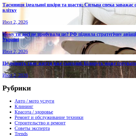
Таємниця ідеальної шкіри та щастя: Сильна спека заважає
влітку
Июл 2, 2026
Чому ти досі не пробувала це? РФ підняла стратегічну авіаці
Україні
Июл 2, 2026
Це змінить твоє життя вже сьогодні: Білорусь може готувати
Июл 2, 2026
Рубрики
Авто / мото услуги
Клининг
Красота / здоровье
Ремонт и обслуживание техники
Строительство и ремонт
Советы эксперта
Trends