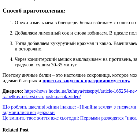
Способ приготовления:
Орехи измельчаем в блендере. Белки взбиваем с солью и 
Добавляем лимонный сок и снова взбиваем. В идеале по
Тогда добавляем кукурузный крахмал и какао. Вмешиваем обжаренные орехи. Важно перемешивать очень легко
и осторожно.
Через кондитерский мешок выкладываем на противень, застеленный пергаментом. В духовке, разогретой до 150
градусов, сушим 30-35 минут.
Поэтому яичные белки – это настоящее сокровище, которое мо
идеями быстрых и
простых закусок к праздничному столу.
Джерело:
https://news.hochu.ua/kuhnya/retseptyi/article-165254-ne
iz-belkov-ostavsixsia-posle-pasok-video/
Навигация
Що роблять щасливі жінки інакше: «Нічийна земля» з тисячами ж
відмовилися всі держави
по
Це змінить твоє життя вже сьогодні: Первыми разводятся "ид
записям
Related Post