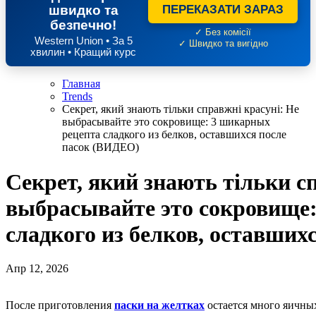
швидко та
ПЕРЕКАЗАТИ ЗАРАЗ
безпечно!
✓ Без комісії
Western Union • За 5
✓ Швидко та вигідно
хвилин • Кращий курс
Главная
Trends
Секрет, який знають тільки справжні красуні: Не
выбрасывайте это сокровище: 3 шикарных
рецепта сладкого из белков, оставшихся после
пасок (ВИДЕО)
Секрет, який знають тільки с
выбрасывайте это сокровище
сладкого из белков, оставших
Апр 12, 2026
После приготовления
паски на желтках
остается много яичных