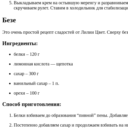
Выкладываем крем на остывшую меренгу и разравниваем. Тонким слоем выкладываем крем. Осторожно
скручиваем рулет. Ставим в холодильник для стабилизац
Безе
Это очень простой рецепт сладостей от Лилии Цвет. Сверху без
Ингредиенты:
белки – 120 г
лимонная кислота — щепотка
сахар – 300 г
ванильный сахар – 1 п.
орехи – 100 г
Способ приготовления:
Белки взбиваем до образования “пивной” пены. Добавля
Постепенно добавляем сахар и продолжаем взбивать на низкой или средней скорости. Должна получиться