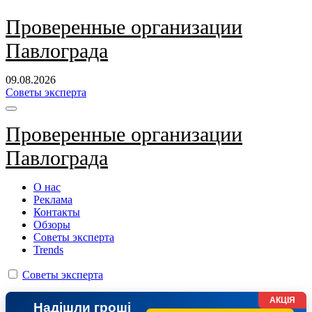
Перейти
Проверенные организации
к
Павлограда
содержанию
09.08.2026
Советы эксперта
Проверенные организации
Павлограда
О нас
Реклама
Контакты
Обзоры
Советы эксперта
Trends
Советы эксперта
АКЦІЯ
Надішли гроші