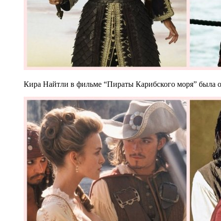
Кира Найтли в фильме “Пираты Карибского моря” была од