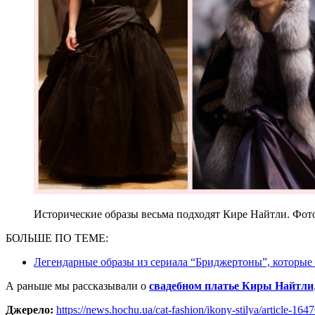
Исторические образы весьма подходят Кире Найтли. Фото:
БОЛЬШЕ ПО ТЕМЕ:
Легендарные образы из сериала “Бриджертоны”, которы
А раньше мы рассказывали о
свадебном платье Киры Найтли
Джерело:
https://news.hochu.ua/cat-fashion/ikony-stilya/article-1647