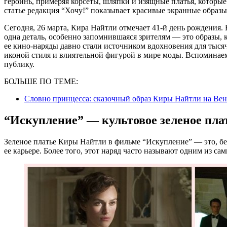
героинь, примеряя корсеты, шляпки и изящные платья, которые 
статье редакция “Хочу!” показывает красивые экранные образ
Сегодня, 26 марта, Кира Найтли отмечает 41-й день рождения.
одна деталь, особенно запомнившаяся зрителям — это образы, ко
ее кино-наряды давно стали источником вдохновения для тыся
иконой стиля и влиятельной фигурой в мире моды. Вспомина
публику.
БОЛЬШЕ ПО ТЕМЕ:
Словно принцесса: сказочный образ Киры Найтли на Ве
“Искупление” — культовое зеленое пла
Зеленое платье Киры Найтли в фильме “Искупление” — это, бе
ее карьере. Более того, этот наряд часто называют одним из с