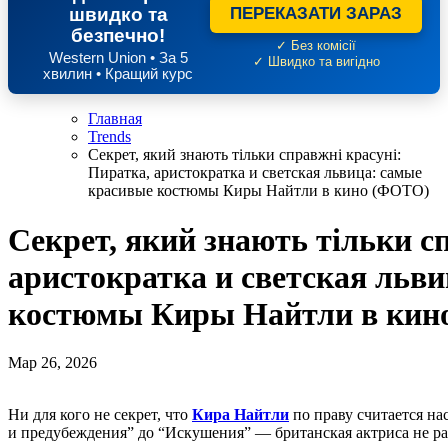
швидко та
ПЕРЕКАЗАТИ ЗАРАЗ
безпечно!
✓ Без комісії
Western Union • За 5
✓ Швидко та вигідно
хвилин • Кращий курс
Главная
Trends
Секрет, який знають тільки справжні красуні:
Пиратка, аристократка и светская львица: самые
красивые костюмы Киры Найтли в кино (ФОТО)
Секрет, який знають тільки с
аристократка и светская льв
костюмы Киры Найтли в кин
Мар 26, 2026
Ни для кого не секрет, что
Кира Найтли
по праву считается на
и предубеждения” до “Искушения” — британская актриса не р