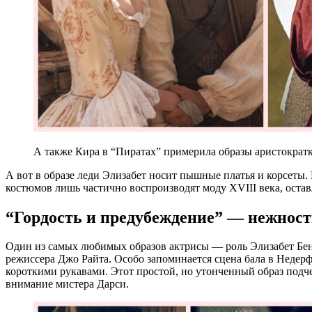
А также Кира в “Пиратах” примерила образы аристократк
А вот в образе леди Элизабет носит пышные платья и корсеты. 
костюмов лишь частично воспроизводят моду XVIII века, оста
“Гордость и предубеждение” — нежност
Один из самых любимых образов актрисы — роль Элизабет Бенн
режиссера Джо Райта. Особо запоминается сцена бала в Недерфи
короткими рукавами. Этот простой, но утонченный образ подче
внимание мистера Дарси.