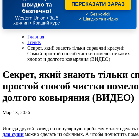
швидко та
ПЕРЕКАЗАТИ ЗАРАЗ
безпечно!
✓ Без комісії
Western Union • За 5
✓ Швидко та вигідно
хвилин • Кращий курс
Главная
Trends
Секрет, який знають тільки справжні красуні:
Самый простой способ чистки помело: никаких
хлопот и долгого ковыряния (ВИДЕО)
Секрет, який знають тільки с
простой способ чистки помело
долгого ковыряния (ВИДЕО)
Мар 13, 2026
Иногда другой взгляд на популярную проблему может сделать 
для суши
можно сделать из обычных. А чтобы почистить помело