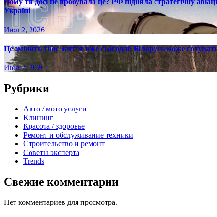
Чому ти досі не пробувала це? РФ підняла стратегічну авіаці
Україні
Июл 2, 2026
Це змінить твоє життя вже сьогодні: Білорусь може готувати
Июл 2, 2026
Рубрики
Авто / мото услуги
Клининг
Красота / здоровье
Ремонт и обслуживание техники
Строительство и ремонт
Советы эксперта
Trends
Свежие комментарии
Нет комментариев для просмотра.