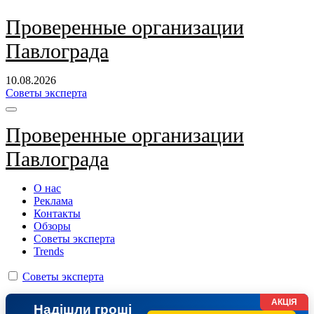
Перейти
Проверенные организации
к
Павлограда
содержанию
10.08.2026
Советы эксперта
Проверенные организации
Павлограда
О нас
Реклама
Контакты
Обзоры
Советы эксперта
Trends
Советы эксперта
АКЦІЯ
Надішли гроші