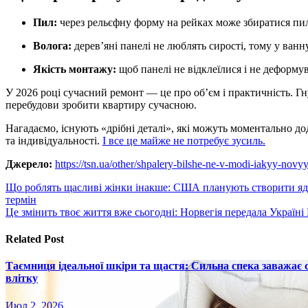
Пил:
через рельєфну форму на рейках може збиратися пил,
Волога:
дерев’яні панелі не люблять сирості, тому у ванн
Якість монтажу:
щоб панелі не відклеїлися і не деформув
У 2026 році сучасний ремонт — це про об’єм і практичність. Гн
перебудови зробити квартиру сучасною.
Нагадаємо, існують «дрібні деталі», які можуть моментально д
та індивідуальності.
І все це майже не потребує зусиль.
Джерело:
https://tsn.ua/other/shpalery-bilshe-ne-v-modi-iakyy-nov
Навигация
Що роблять щасливі жінки інакше: США планують створити яде
термін
по
Це змінить твоє життя вже сьогодні: Норвегія передала Україні
записям
Related Post
Таємниця ідеальної шкіри та щастя: Сильна спека заважає
влітку
Июл 2, 2026