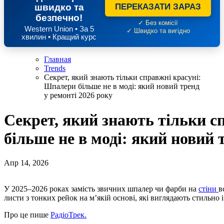
швидко та
ПЕРЕКАЗАТИ ЗАРАЗ
безпечно!
✓ Без комісії
Western Union • За 5
✓ Швидко та вигідно
хвилин • Кращий курс
Главная
Trends
Секрет, який знають тільки справжні красуні:
Шпалери більше не в моді: який новий тренд
у ремонті 2026 року
Секрет, який знають тільки с
більше не в моді: який новий 
Апр 14, 2026
У 2025–2026 роках замість звичних шпалер чи фарби на
стіни
в
листи з тонких рейок на м’якій основі, які виглядають стильно
Про це пише
РадіоТрек.