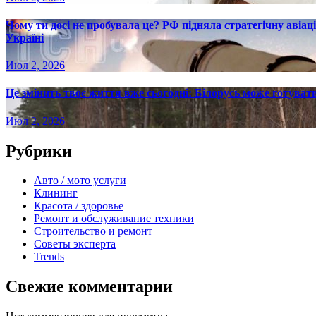
Чому ти досі не пробувала це? РФ підняла стратегічну авіаці
Україні
Июл 2, 2026
Це змінить твоє життя вже сьогодні: Білорусь може готувати
Июл 2, 2026
Рубрики
Авто / мото услуги
Клининг
Красота / здоровье
Ремонт и обслуживание техники
Строительство и ремонт
Советы эксперта
Trends
Свежие комментарии