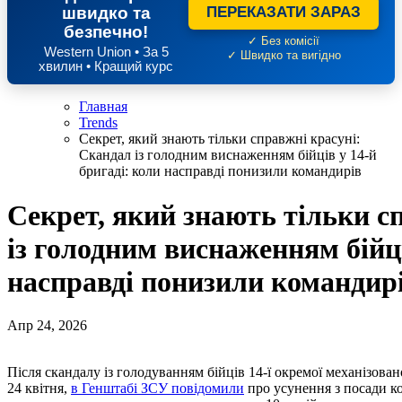
швидко та
ПЕРЕКАЗАТИ ЗАРАЗ
безпечно!
✓ Без комісії
Western Union • За 5
✓ Швидко та вигідно
хвилин • Кращий курс
Главная
Trends
Секрет, який знають тільки справжні красуні:
Скандал із голодним виснаженням бійців у 14-й
бригаді: коли насправді понизили командирів
Секрет, який знають тільки с
із голодним виснаженням бійці
насправді понизили командир
Апр 24, 2026
Після скандалу із голодуванням бійців 14-ї окремої механізованої бригади імені князя Романа Великого у п’ятницю,
24 квітня,
в Генштабі ЗСУ повідомили
про усунення з посади ко