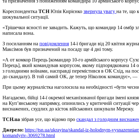
та призначення з пониженням командира 10 армійського корпус
Кореспондентка
ТСН
Юлія Кирієнко
звернула увагу
на те, що 
шокувальної ситуації.
«Трішечки ясності не завадить. Кажуть, що командир 14 омбр зле
написала вона.
З посиланням на
повідомлення
14-ї бригади від 20 квітня журн
Максімов був призначений на посаду ще 4 дні тому.
«А от комкор Перець [командир 10-го армійського корпусу Сух
Перець], який командував корпусом, якому підпорядкована 14 ом
з голодними воїнами, насправді перемістився в ОК Схід, на пос
до скандалу). В той самий ОК, де тепер Ніколюк командує», —
При цьому журналістка наголосила на необхідності «бути чесн
Нагадаємо, бійці 14-ї окремої механізованої бригади імені княз
на Куп’янському напрямку, опинились у критичній ситуації чере
виснажених, схудлих до кісток військових шокували Мережу.
ТСН.ua
зібрав усе, що відомо про
скандал з голодним виснажен
Джерело:
https://tsn.ua/ukrayina/skandal-iz-holodnym-vysnazennia
komandyriv-3069278.html