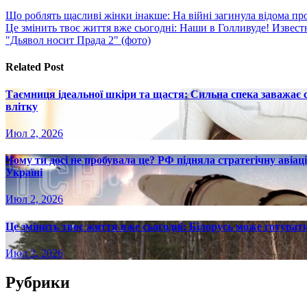
Навигация
Що роблять щасливі жінки інакше: На війні загинула відома пр
Це змінить твоє життя вже сьогодні: Наши в Голливуде! Изве
по
"Дьявол носит Прада 2" (фото)
записям
Related Post
Таємниця ідеальної шкіри та щастя: Сильна спека заважає
влітку
Июл 2, 2026
Чому ти досі не пробувала це? РФ підняла стратегічну авіаці
Україні
Июл 2, 2026
Це змінить твоє життя вже сьогодні: Білорусь може готувати
Июл 2, 2026
Рубрики