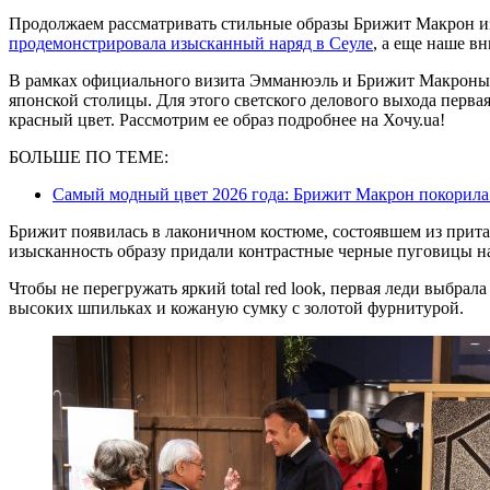
Продолжаем рассматривать стильные образы Брижит Макрон из
продемонстрировала изысканный наряд в Сеуле
, а еще наше в
В рамках официального визита Эмманюэль и Брижит Макроны 
японской столицы. Для этого светского делового выхода перв
красный цвет. Рассмотрим ее образ подробнее на Хочу.ua!
БОЛЬШЕ ПО ТЕМЕ:
Самый модный цвет 2026 года: Брижит Макрон покорил
Брижит появилась в лаконичном костюме, состоявшем из прит
изысканность образу придали контрастные черные пуговицы на
Чтобы не перегружать яркий total red look, первая леди выбра
высоких шпильках и кожаную сумку с золотой фурнитурой.