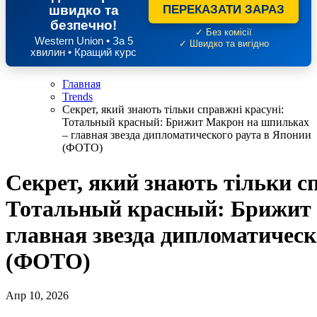
швидко та
ПЕРЕКАЗАТИ ЗАРАЗ
безпечно!
✓ Без комісії
Western Union • За 5
✓ Швидко та вигідно
хвилин • Кращий курс
Главная
Trends
Секрет, який знають тільки справжні красуні:
Тотальный красный: Брижит Макрон на шпильках
– главная звезда дипломатического раута в Японии
(ФОТО)
Секрет, який знають тільки с
Тотальный красный: Брижит 
главная звезда дипломатическ
(ФОТО)
Апр 10, 2026