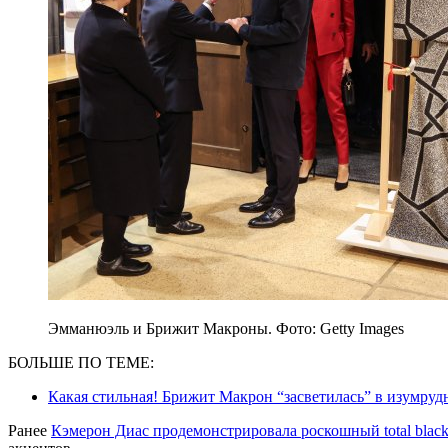
Эмманюэль и Брижит Макроны. Фото: Getty Images
БОЛЬШЕ ПО ТЕМЕ:
Какая стильная! Брижит Макрон “засветилась” в изумру
Ранее
Кэмерон Диас продемонстрировала роскошный total black