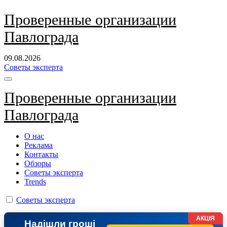
Перейти
Проверенные организации
к
Павлограда
содержанию
09.08.2026
Советы эксперта
Проверенные организации
Павлограда
О нас
Реклама
Контакты
Обзоры
Советы эксперта
Trends
Советы эксперта
АКЦІЯ
Надішли гроші