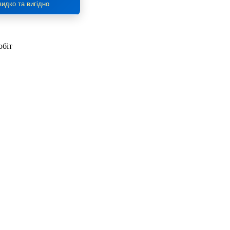
идко та вигідно
обіт