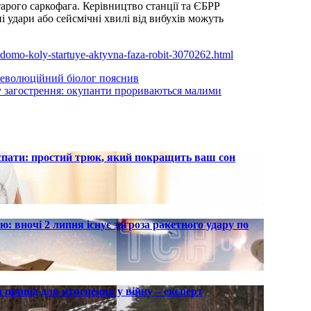
арого саркофага. Керівництво станції та ЄБРР
 удари або сейсмічні хвилі від вибухів можуть
-vidomo-koly-startuye-aktyvna-faza-robit-3070262.html
 еволюційний біолог пояснив
у загострення: окупанти прориваються малими
 спати: простий трюк, який покращить ваш сон
ю: вночі 2 липня існує загроза ракетного удару по
 привід для втягнення у війну – експерт