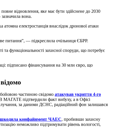
 повне відновлення, яке має бути здійснене до 2030
 зазначила вона.
 атомна електростанція внаслідок дронової атаки
ове питання”, — підкреслила очільниця ЄБРР.
ті та функціональності захисної споруди, що потребує
аці: підписано фінансування на 30 млн євро, що
 відомо
ю бойовою частиною свідомо
атакував укриття 4-го
 МАГАТЕ підтвердили факт вибуху, а в Офісі
влучання, за даними ДСНС, радіаційний фон залишався
ошкодила конфайнмент ЧАЕС
, пробивши захисну
етизацію неможливо підтримувати рівень вологості,