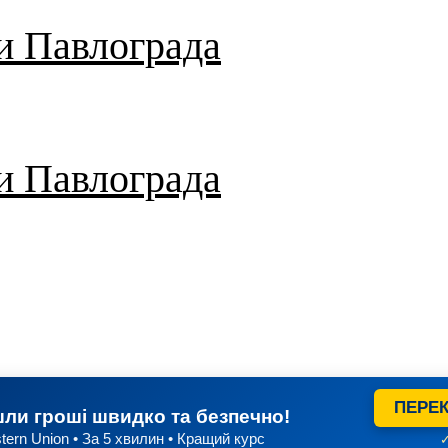
и Павлограда
и Павлограда
ПЕРЕК
ли гроші швидко та безпечно!
tern Union • За 5 хвилин • Кращий курс
✓