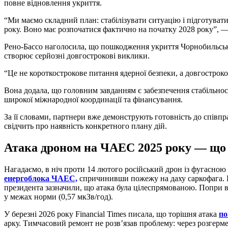
повне відновлення укриття.
“Ми маємо складний план: стабілізувати ситуацію і підготувати
року. Воно має розпочатися фактично на початку 2028 року”, —
Рено-Бассо наголосила, що пошкодження укриття Чорнобильська
створює серйозні довгострокові виклики.
“Це не короткострокове питання ядерної безпеки, а довгострок
Вона додала, що головним завданням є забезпечення стабільнос
широкої міжнародної координації та фінансування.
За її словами, партнери вже демонструють готовність до співпр
свідчить про наявність конкретного плану дій.
Атака дроном на ЧАЕС 2025 року — що
Нагадаємо, в ніч проти 14 лютого російський дрон із фугасно
енергоблока ЧАЕС,
спричинивши пожежу на даху саркофага. В
президента зазначили, що атака була цілеспрямованою. Попри 
у межах норми (0,57 мкЗв/год).
У березні 2026 року Financial Times писала, що торішня атака
п
арку. Тимчасовий ремонт не розв’язав проблему: через розгерм