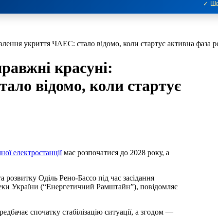
✓ Шв
влення укриття ЧАЕС: стало відомо, коли стартує активна фаза р
правжні красуні:
ало відомо, коли стартує
ної електростанції
має розпочатися до 2028 року, а
 розвитку Оділь Рено-Бассо під час засідання
еки України (“Енергетичний Рамштайн”), повідомляє
редбачає спочатку стабілізацію ситуації, а згодом —