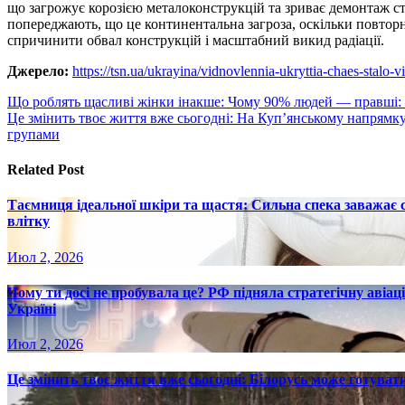
що загрожує корозією металоконструкцій та зриває демонтаж ст
попереджають, що це континентальна загроза, оскільки повторні
спричинити обвал конструкцій і масштабний викид радіації.
Джерело:
https://tsn.ua/ukrayina/vidnovlennia-ukryttia-chaes-stalo
Навигация
Що роблять щасливі жінки інакше: Чому 90% людей — правші:
Це змінить твоє життя вже сьогодні: На Куп’янському напрямк
по
групами
записям
Related Post
Таємниця ідеальної шкіри та щастя: Сильна спека заважає
влітку
Июл 2, 2026
Чому ти досі не пробувала це? РФ підняла стратегічну авіаці
Україні
Июл 2, 2026
Це змінить твоє життя вже сьогодні: Білорусь може готувати