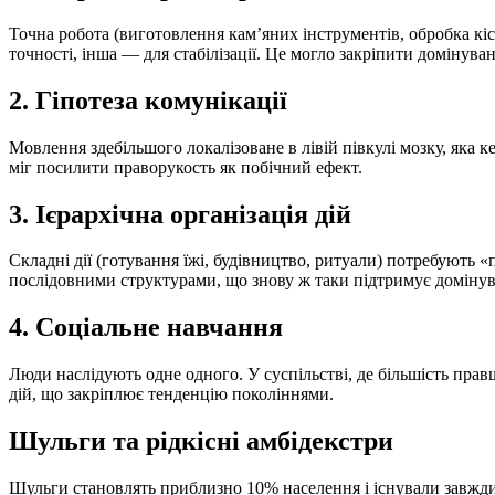
Точна робота (виготовлення кам’яних інструментів, обробка кі
точності, інша — для стабілізації. Це могло закріпити домінува
2. Гіпотеза комунікації
Мовлення здебільшого локалізоване в лівій півкулі мозку, яка 
міг посилити праворукость як побічний ефект.
3. Ієрархічна організація дій
Складні дії (готування їжі, будівництво, ритуали) потребують «
послідовними структурами, що знову ж таки підтримує домінув
4. Соціальне навчання
Люди наслідують одне одного. У суспільстві, де більшість пра
дій, що закріплює тенденцію поколіннями.
Шульги та рідкісні амбідекстри
Шульги становлять приблизно 10% населення і існували завжди 