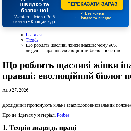
швидко та
ПЕРЕКАЗАТИ ЗАРАЗ
безпечно!
✓ Без комісії
Western Union • За 5
✓ Швидко та вигідно
хвилин • Кращий курс
Главная
Trends
Що роблять щасливі жінки інакше: Чому 90%
людей — правші: еволюційний біолог пояснив
Що роблять щасливі жінки і
правші: еволюційний біолог 
Апр 27, 2026
Дослідники пропонують кілька взаємодоповнювальних поясне
Про це йдеться у матеріалі
Forbes.
1. Теорія знарядь праці