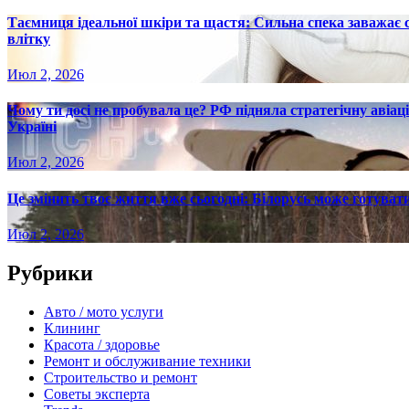
Таємниця ідеальної шкіри та щастя: Сильна спека заважає
влітку
Июл 2, 2026
Чому ти досі не пробувала це? РФ підняла стратегічну авіаці
Україні
Июл 2, 2026
Це змінить твоє життя вже сьогодні: Білорусь може готувати
Июл 2, 2026
Рубрики
Авто / мото услуги
Клининг
Красота / здоровье
Ремонт и обслуживание техники
Строительство и ремонт
Советы эксперта