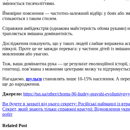
змінюється тисячоліттями.
Ймовірне пояснення — частотно-залежний відбір: у боях або зм
стикаються з таким стилем.
Справжня амбідекстрія (однакова майстерність обома руками) 
трапляється змішана домінантність.
Дослідження показують, що у таких людей слабше виражена асим
півкулі. Проте це не завжди перевага: у частини дітей із зміш
мовленням або увагою.
Тож, ваша домінантна рука — це результат еволюційної історії, 
генетиці, пов’язана з мовними центрами мозку та підтримуєтьс
Нагадаємо,
шульги
становлять лише 10-15% населення. А пере
ще до народження.
Джерело:
https://tsn.ua/other/chomu-90-liudey-pravshi-evoliutsiyn
Навигация
Ви будете в захваті від цього секрету: Російські найманці із вт
Секрет, який знають тільки справжні красуні: Відновлення укри
по
робіт
записям
Related Post