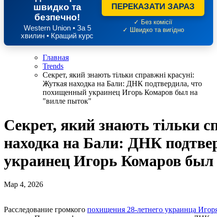
швидко та
ПЕРЕКАЗАТИ ЗАРАЗ
безпечно!
✓ Без комісії
Western Union • За 5
✓ Швидко та вигідно
хвилин • Кращий курс
Главная
Trends
Секрет, який знають тільки справжні красуні:
Жуткая находка на Бали: ДНК подтвердила, что
похищенный украинец Игорь Комаров был на
"вилле пыток"
Секрет, який знають тільки с
находка на Бали: ДНК подтве
украинец Игорь Комаров был
Мар 4, 2026
Расследование громкого
похищения 28-летнего украинца Игор