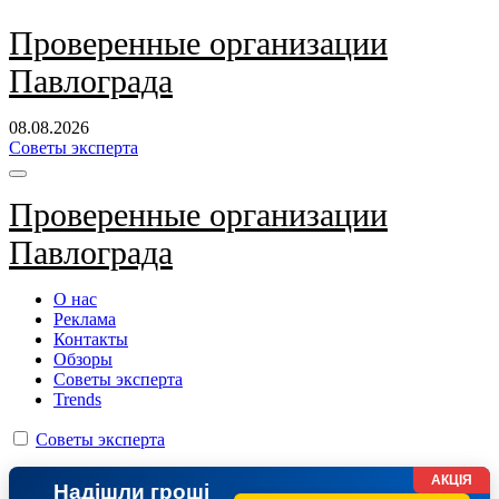
Перейти
Проверенные организации
к
Павлограда
содержанию
08.08.2026
Советы эксперта
Проверенные организации
Павлограда
О нас
Реклама
Контакты
Обзоры
Советы эксперта
Trends
Советы эксперта
АКЦІЯ
Надішли гроші