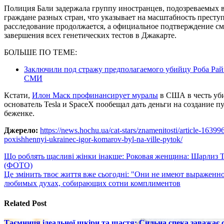
Полиция Бали задержала группу иностранцев, подозреваемых 
граждане разных стран, что указывает на масштабность прест
расследование продолжается, а официальное подтверждение см
завершения всех генетических тестов в Джакарте.
БОЛЬШЕ ПО ТЕМЕ:
Заключили под стражу предполагаемого убийцу Роба Рай
СМИ
Кстати,
Илон Маск профинансирует муралы
в США в честь уб
основатель Tesla и SpaceX пообещал дать деньги на создание 
беженке.
Джерело:
https://news.hochu.ua/cat-stars/znamenitosti/article-1639
poxishhennyi-ukrainec-igor-komarov-byl-na-ville-pytok/
Навигация
Що роблять щасливі жінки інакше: Роковая женщина: Шарлиз 
(ФОТО)
по
Це змінить твоє життя вже сьогодні: "Они не имеют выраженно
записям
любимых духах, собирающих сотни комплиментов
Related Post
Таємниця ідеальної шкіри та щастя: Сильна спека заважає