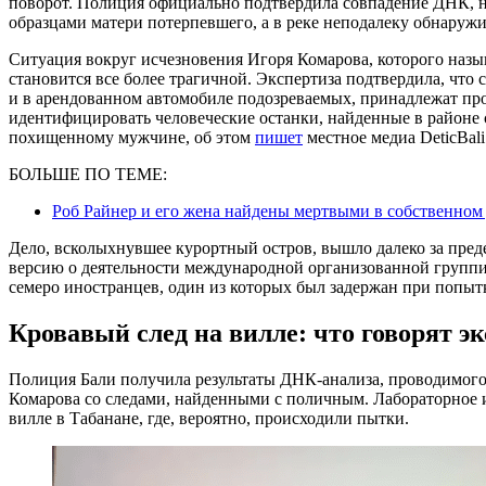
поворот. Полиция официально подтвердила совпадение ДНК, на
образцами матери потерпевшего, а в реке неподалеку обнаружи
Ситуация вокруг исчезновения Игоря Комарова, которого назы
становится все более трагичной. Экспертиза подтвердила, что
и в арендованном автомобиле подозреваемых, принадлежат пр
идентифицировать человеческие останки, найденные в районе 
похищенному мужчине, об этом
пишет
местное медиа DeticBal
БОЛЬШЕ ПО ТЕМЕ:
Роб Райнер и его жена найдены мертвыми в собственном 
Дело, всколыхнувшее курортный остров, вышло далеко за пред
версию о деятельности международной организованной группи
семеро иностранцев, один из которых был задержан при попыт
Кровавый след на вилле: что говорят э
Полиция Бали получила результаты ДНК-анализа, проводимого
Комарова со следами, найденными с поличным. Лабораторное 
вилле в Табанане, где, вероятно, происходили пытки.