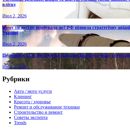
влітку
Июл 2, 2026
Чому ти досі не пробувала це? РФ підняла стратегічну авіаці
Україні
Июл 2, 2026
Це змінить твоє життя вже сьогодні: Білорусь може готувати
Июл 2, 2026
Рубрики
Авто / мото услуги
Клининг
Красота / здоровье
Ремонт и обслуживание техники
Строительство и ремонт
Советы эксперта
Trends