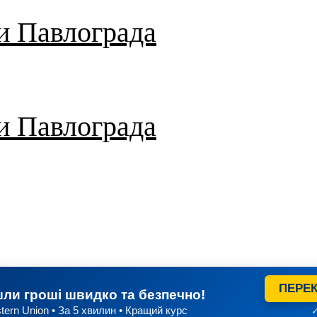
и Павлограда
и Павлограда
ПЕРЕК
ли гроші швидко та безпечно!
tern Union • За 5 хвилин • Кращий курс
✓