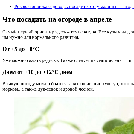
Роковая ошибка садовода: посадите это у малины — ягод
Что посадить на огороде в апреле
Самый первый ориентир здесь – температура. Все культуры деля
им нужно для нормального развития.
От +5 до +8°C
Уже можно сажать редиску. Также следует высеять зелень – шпи
Днем от +10 до +12°C днем
В такую погоду можно браться за выращивание культур, которы
морковь, а также лук-севок и яровой чеснок.