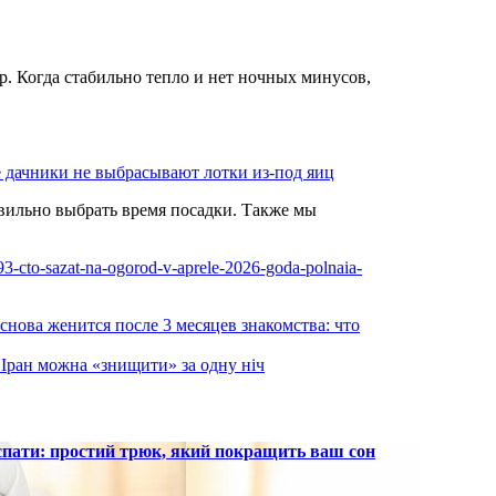
. Когда стабильно тепло и нет ночных минусов,
е дачники не выбрасывают лотки из-под яиц
вильно выбрать время посадки. Также мы
093-cto-sazat-na-ogorod-v-aprele-2026-goda-polnaia-
 снова женится после 3 месяцев знакомства: что
о Іран можна «знищити» за одну ніч
 спати: простий трюк, який покращить ваш сон