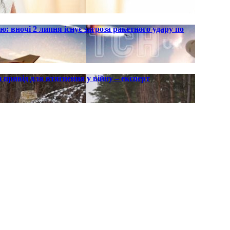
ю: вночі 2 липня існує загроза ракетного удару по
 привід для втягнення у війну – експерт