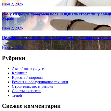
Июл 2, 2026
Чому ти досі не пробувала це? РФ підняла стратегічну авіаці
Україні
Июл 2, 2026
Це змінить твоє життя вже сьогодні: Білорусь може готувати
Июл 2, 2026
Рубрики
Авто / мото услуги
Клининг
Красота / здоровье
Ремонт и обслуживание техники
Строительство и ремонт
Советы эксперта
Trends
Свежие комментарии