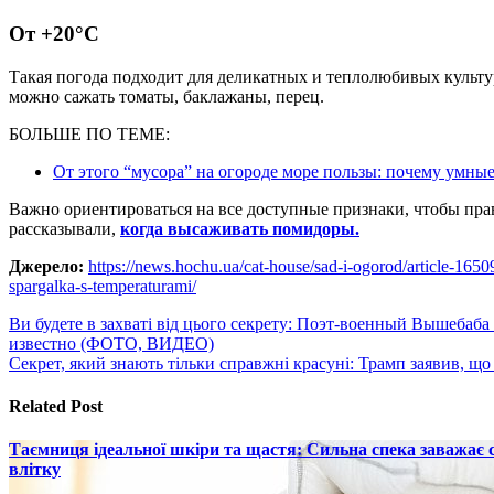
От +20°C
Такая погода подходит для деликатных и теплолюбивых культур
можно сажать томаты, баклажаны, перец.
БОЛЬШЕ ПО ТЕМЕ:
От этого “мусора” на огороде море пользы: почему умны
Важно ориентироваться на все доступные признаки, чтобы пра
рассказывали,
когда высаживать помидоры.
Джерело:
https://news.hochu.ua/cat-house/sad-i-ogorod/article-165
spargalka-s-temperaturami/
Навигация
Ви будете в захваті від цього секрету: Поэт-военный Вышебаба
известно (ФОТО, ВИДЕО)
по
Секрет, який знають тільки справжні красуні: Трамп заявив, щ
записям
Related Post
Таємниця ідеальної шкіри та щастя: Сильна спека заважає
влітку