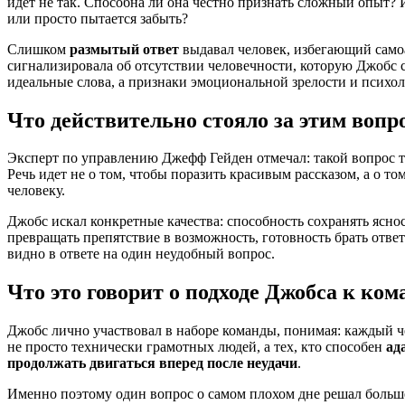
идет не так. Способна ли она честно признать сложный опыт? И
или просто пытается забыть?
Слишком
размытый ответ
выдавал человек, избегающий сам
сигнализировала об отсутствии человечности, которую Джобс
идеальные слова, а признаки эмоциональной зрелости и психол
Что действительно стояло за этим вопр
Эксперт по управлению Джефф Гейден отмечал: такой вопрос т
Речь идет не о том, чтобы поразить красивым рассказом, а о то
человеку.
Джобс искал конкретные качества: способность сохранять ясно
превращать препятствие в возможность, готовность брать ответ
видно в ответе на один неудобный вопрос.
Что это говорит о подходе Джобса к ком
Джобс лично участвовал в наборе команды, понимая: каждый 
не просто технически грамотных людей, а тех, кто способен
ад
продолжать двигаться вперед после неудачи
.
Именно поэтому один вопрос о самом плохом дне решал больше