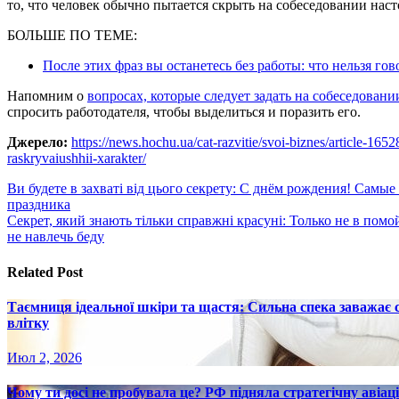
то, что человек обычно пытается скрыть на собеседовании нас
БОЛЬШЕ ПО ТЕМЕ:
После этих фраз вы останетесь без работы: что нельзя го
Напомним о
вопросах, которые следует задать на собеседовани
спросить работодателя, чтобы выделиться и поразить его.
Джерело:
https://news.hochu.ua/cat-razvitie/svoi-biznes/article-165
raskryvaiushhii-xarakter/
Навигация
Ви будете в захваті від цього секрету: С днём рождения! Самы
праздника
по
Секрет, який знають тільки справжні красуні: Только не в помо
записям
не навлечь беду
Related Post
Таємниця ідеальної шкіри та щастя: Сильна спека заважає
влітку
Июл 2, 2026
Чому ти досі не пробувала це? РФ підняла стратегічну авіаці