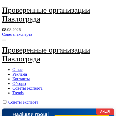
Перейти
Проверенные организации
к
Павлограда
содержанию
08.08.2026
Советы эксперта
Проверенные организации
Павлограда
О нас
Реклама
Контакты
Обзоры
Советы эксперта
Trends
Советы эксперта
АКЦІЯ
Надішли гроші