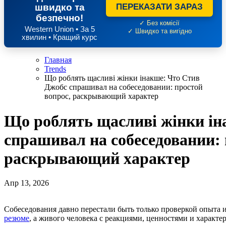
швидко та
ПЕРЕКАЗАТИ ЗАРАЗ
безпечно!
✓ Без комісії
Western Union • За 5
✓ Швидко та вигідно
хвилин • Кращий курс
Главная
Trends
Що роблять щасливі жінки інакше: Что Стив
Джобс спрашивал на собеседовании: простой
вопрос, раскрывающий характер
Що роблять щасливі жінки ін
спрашивал на собеседовании: 
раскрывающий характер
Апр 13, 2026
Собеседования давно перестали быть только проверкой опыта
резюме
, а живого человека с реакциями, ценностями и характер