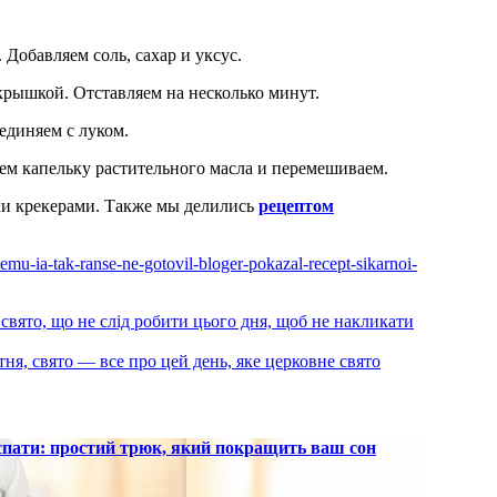
Добавляем соль, сахар и уксус.
крышкой. Отставляем на несколько минут.
оединяем с луком.
аем капельку растительного масла и перемешиваем.
ли крекерами. Также мы делились
рецептом
emu-ia-tak-ranse-ne-gotovil-bloger-pokazal-recept-sikarnoi-
е свято, що не слід робити цього дня, щоб не накликати
ітня, свято — все про цей день, яке церковне свято
 спати: простий трюк, який покращить ваш сон