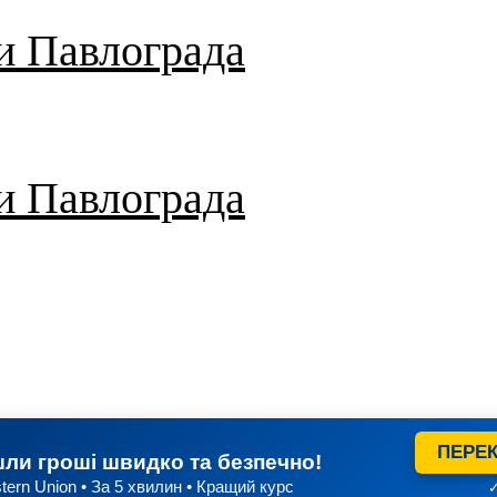
и Павлограда
и Павлограда
ПЕРЕК
ли гроші швидко та безпечно!
tern Union • За 5 хвилин • Кращий курс
✓