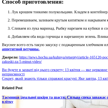
Способ приготовления:
Лук крошим тонкими полукольцами. Кладем в контейнер. 
Перемешиваем, заливаем крутым кипятком и накрываем 
Сливаем из лука маринад. Рыбку нарезаем на кубики и с
Добавляем оба вида горчицы и нарезанную зелень. Влив
Вкуснее всего есть такую закуску с поджаренным хлебчиком и
аппетитной ветчины.
Джерело:
https://news.hochu.ua/kuhnya/retseptyi/article-165120-poc
zakuski-za-5-minut-video/
Навигация
Ви будете в захваті від цього секрету: 13 квітня — яке церковн
неприємності
по
Секрет, який знають тільки справжні красуні: Яке завтра, 13 кв
записям
Related Post
Таємниця ідеальної шкіри та щастя: Сильна спека заважає
влітку