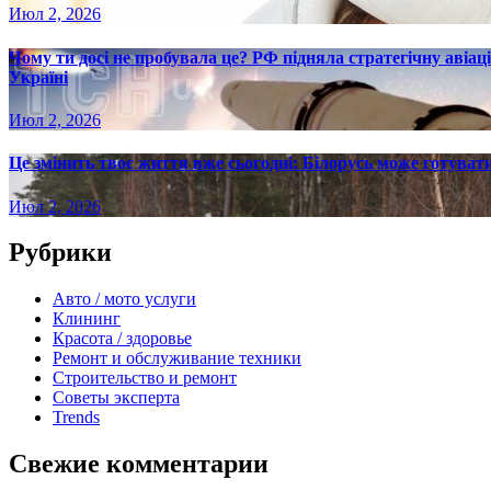
Июл 2, 2026
Чому ти досі не пробувала це? РФ підняла стратегічну авіаці
Україні
Июл 2, 2026
Це змінить твоє життя вже сьогодні: Білорусь може готувати
Июл 2, 2026
Рубрики
Авто / мото услуги
Клининг
Красота / здоровье
Ремонт и обслуживание техники
Строительство и ремонт
Советы эксперта
Trends
Свежие комментарии