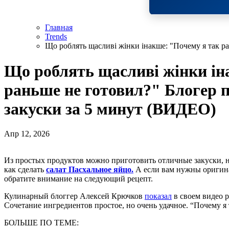
Главная
Trends
Що роблять щасливі жінки інакше: "Почему я так р
Що роблять щасливі жінки ін
раньше не готовил?" Блогер 
закуски за 5 минут (ВИДЕО)
Апр 12, 2026
Из простых продуктов можно приготовить отличные закуски, на праздничный стол и не только. Мы рассказывали,
как сделать
салат Пасхальное яйцо.
А если вам нужны оригинал
обратите внимание на следующий рецепт.
Кулинарный блоггер Алексей Крючков
показал
в своем видео р
Сочетание ингредиентов простое, но очень удачное. “Почему я 
БОЛЬШЕ ПО ТЕМЕ: