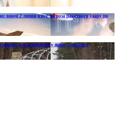
ю: вночі 2 липня існує загроза ракетного удару по
 привід для втягнення у війну – експерт