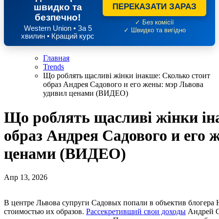
швидко та
ПЕРЕКАЗАТИ ЗАРАЗ
безпечно!
✓ Без комісії
Western Union • За 5
✓ Швидко та вигідно
хвилин • Кращий курс
Главная
Trends
Що роблять щасливі жінки інакше: Сколько стоит
образ Андрея Садового и его жены: мэр Львова
удивил ценами (ВИДЕО)
Що роблять щасливі жінки ін
образ Андрея Садового и его 
ценами (ВИДЕО)
Апр 13, 2026
В центре Львова супруги Садовых попали в объектив блогера Николаса Кармы, который поинтересовался
стоимостью их образов.
Рассекретивший свои доходы
Андрей Са