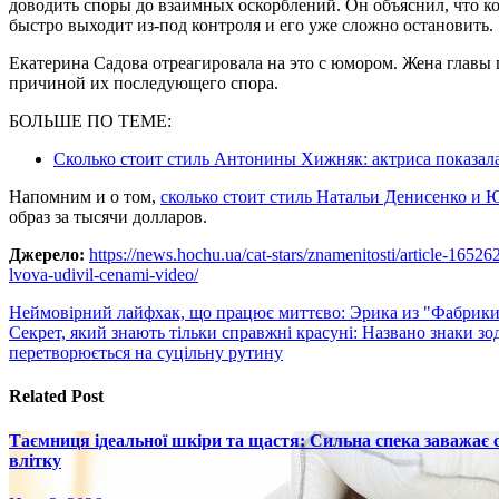
доводить споры до взаимных оскорблений. Он объяснил, что к
быстро выходит из-под контроля и его уже сложно остановить.
Екатерина Садова отреагировала на это с юмором. Жена главы 
причиной их последующего спора.
БОЛЬШЕ ПО ТЕМЕ:
Сколько стоит стиль Антонины Хижняк: актриса показала
Напомним и о том,
сколько стоит стиль Натальи Денисенко и 
образ за тысячи долларов.
Джерело:
https://news.hochu.ua/cat-stars/znamenitosti/article-1652
lvova-udivil-cenami-video/
Навигация
Неймовірний лайфхак, що працює миттєво: Эрика из "Фабрики 
Секрет, який знають тільки справжні красуні: Названо знаки зод
по
перетворюється на суцільну рутину
записям
Related Post
Таємниця ідеальної шкіри та щастя: Сильна спека заважає
влітку