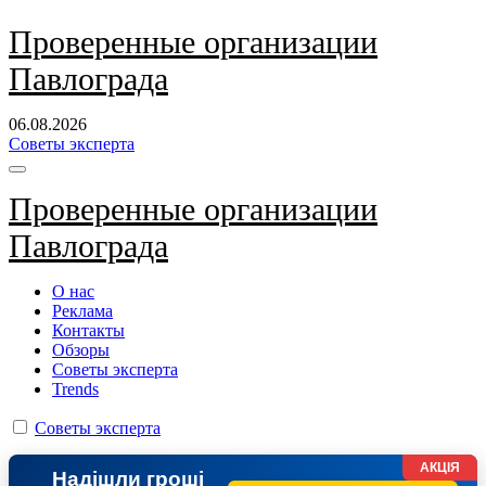
Перейти
Проверенные организации
к
Павлограда
содержанию
06.08.2026
Советы эксперта
Проверенные организации
Павлограда
О нас
Реклама
Контакты
Обзоры
Советы эксперта
Trends
Советы эксперта
АКЦІЯ
Надішли гроші