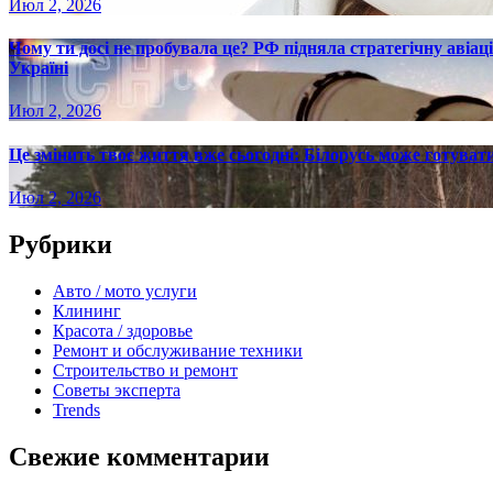
Июл 2, 2026
Чому ти досі не пробувала це? РФ підняла стратегічну авіаці
Україні
Июл 2, 2026
Це змінить твоє життя вже сьогодні: Білорусь може готувати
Июл 2, 2026
Рубрики
Авто / мото услуги
Клининг
Красота / здоровье
Ремонт и обслуживание техники
Строительство и ремонт
Советы эксперта
Trends
Свежие комментарии