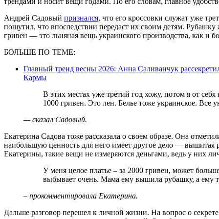
трендами и носит вещи годами. По его словам, главное удобство
Андрей Садовый
признался
, что его кроссовки служат уже тре
пошутил, что впоследствии передаст их своим детям. Рубашку ж
гривен — это льняная вещь украинского производства, как и б
БОЛЬШЕ ПО ТЕМЕ:
Главный тренд весны 2026: Анна Саливанчук рассекретил
Кармы
В этих местах уже третий год хожу, потом я от себя передам детям. Рубашка… думаю, где-то
1000 гривен. Это лен. Белье тоже украинское. Все у
— сказал Садовый.
Екатерина Садова тоже рассказала о своем образе. Она отметила
наибольшую ценность для него имеет другое дело — вышитая р
Екатерины, такие вещи не измеряются деньгами, ведь у них ли
У меня целое платье – за 2000 гривен, может больше. Мама мне вышила рубашку. Андрей
выбывает очень. Мама ему вышила рубашку, а ему то 
– прокомментировала Екатерина.
Дальше разговор перешел к личной жизни. На вопрос о секрете