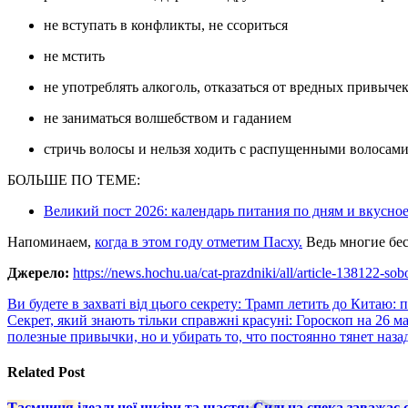
не вступать в конфликты, не ссориться
не мстить
не употреблять алкоголь, отказаться от вредных привыче
не заниматься волшебством и гаданием
стричь волосы и нельзя ходить с распущенными волосам
БОЛЬШЕ ПО ТЕМЕ:
Великий пост 2026: календарь питания по дням и вкусно
Напоминаем,
когда в этом году отметим Пасху.
Ведь многие бес
Джерело:
https://news.hochu.ua/cat-prazdniki/all/article-138122-sobo
Навигация
Ви будете в захваті від цього секрету: Трамп летить до Китаю:
Секрет, який знають тільки справжні красуні: Гороскоп на 26 м
по
полезные привычки, но и убирать то, что постоянно тянет наза
записям
Related Post
Таємниця ідеальної шкіри та щастя: Сильна спека заважає