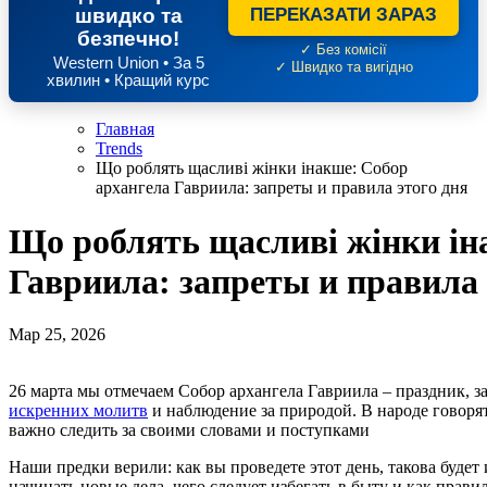
швидко та
ПЕРЕКАЗАТИ ЗАРАЗ
безпечно!
✓ Без комісії
Western Union • За 5
✓ Швидко та вигідно
хвилин • Кращий курс
Главная
Trends
Що роблять щасливі жінки інакше: Собор
архангела Гавриила: запреты и правила этого дня
Що роблять щасливі жінки ін
Гавриила: запреты и правила 
Мар 25, 2026
26 марта мы отмечаем Собор архангела Гавриила – праздник,
искренних молитв
и наблюдение за природой. В народе говоря
важно следить за своими словами и поступками
Наши предки верили: как вы проведете этот день, такова будет
начинать новые дела, чего следует избегать в быту и как прав