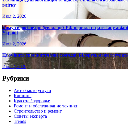
влітку
Июл 2, 2026
Чому ти досі не пробувала це? РФ підняла стратегічну авіаці
Україні
Июл 2, 2026
Це змінить твоє життя вже сьогодні: Білорусь може готувати
Июл 2, 2026
Рубрики
Авто / мото услуги
Клининг
Красота / здоровье
Ремонт и обслуживание техники
Строительство и ремонт
Советы эксперта
Trends