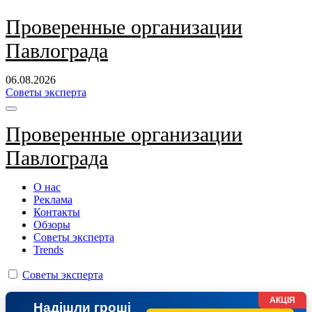
Перейти
Проверенные организации
к
Павлограда
содержанию
06.08.2026
Советы эксперта
Проверенные организации
Павлограда
О нас
Реклама
Контакты
Обзоры
Советы эксперта
Trends
Советы эксперта
АКЦІЯ
Надішли гроші