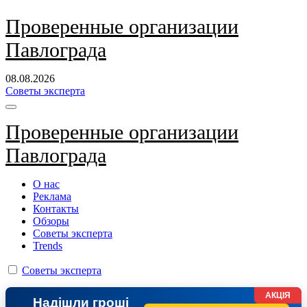
Перейти
Проверенные организации
к
Павлограда
содержанию
08.08.2026
Советы эксперта
Проверенные организации
Павлограда
О нас
Реклама
Контакты
Обзоры
Советы эксперта
Trends
Советы эксперта
АКЦІЯ
Надішли гроші