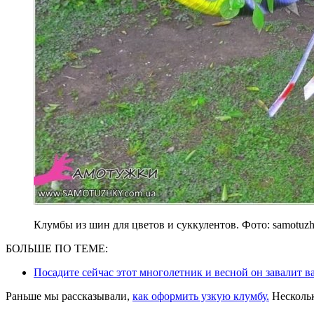
Клумбы из шин для цветов и суккулентов. Фото: samotuz
БОЛЬШЕ ПО ТЕМЕ:
Посадите сейчас этот многолетник и весной он завалит 
Раньше мы рассказывали,
как оформить узкую клумбу.
Нескольк