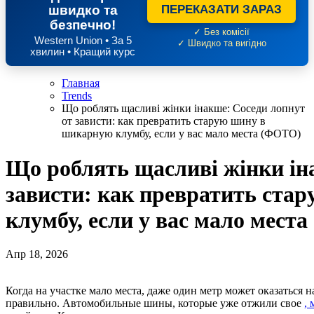
швидко та
ПЕРЕКАЗАТИ ЗАРАЗ
безпечно!
✓ Без комісії
Western Union • За 5
✓ Швидко та вигідно
хвилин • Кращий курс
Главная
Trends
Що роблять щасливі жінки інакше: Соседи лопнут
от зависти: как превратить старую шину в
шикарную клумбу, если у вас мало места (ФОТО)
Що роблять щасливі жінки ін
зависти: как превратить ста
клумбу, если у вас мало мест
Апр 18, 2026
Когда на участке мало места, даже один метр может оказаться настоящим спасением, если использовать его
правильно. Автомобильные шины, которые уже отжили свое
,