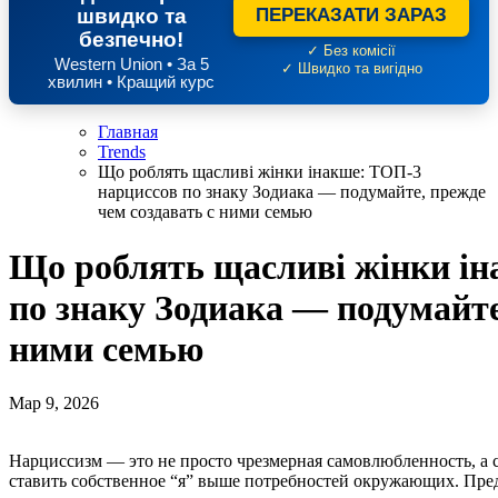
швидко та
ПЕРЕКАЗАТИ ЗАРАЗ
безпечно!
✓ Без комісії
Western Union • За 5
✓ Швидко та вигідно
хвилин • Кращий курс
Главная
Trends
Що роблять щасливі жінки інакше: ТОП-3
нарциссов по знаку Зодиака — подумайте, прежде
чем создавать с ними семью
Що роблять щасливі жінки ін
по знаку Зодиака — подумайте
ними семью
Мар 9, 2026
Нарциссизм — это не просто чрезмерная самовлюбленность, а сложная черта характера, заставляющая человека
ставить собственное “я” выше потребностей окружающих. Пре