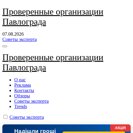
Перейти
Проверенные организации
к
Павлограда
содержанию
07.08.2026
Советы эксперта
Проверенные организации
Павлограда
О нас
Реклама
Контакты
Обзоры
Советы эксперта
Trends
Советы эксперта
АКЦІЯ
Надішли гроші