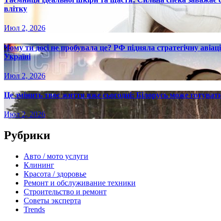
влітку
Июл 2, 2026
Чому ти досі не пробувала це? РФ підняла стратегічну авіаці
Україні
Июл 2, 2026
Це змінить твоє життя вже сьогодні: Білорусь може готувати
Июл 2, 2026
Рубрики
Авто / мото услуги
Клининг
Красота / здоровье
Ремонт и обслуживание техники
Строительство и ремонт
Советы эксперта
Trends