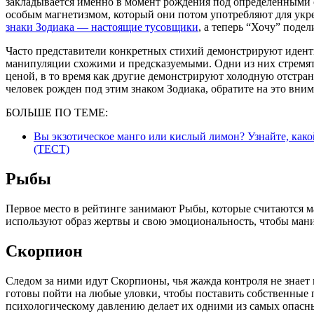
закладывается именно в момент рождения под определенными
особым магнетизмом, который они потом употребляют для укр
знаки Зодиака — настоящие тусовщики
, а теперь “Хочу” поде
Часто представители конкретных стихий демонстрируют иденти
манипуляции схожими и предсказуемыми. Одни из них стремя
ценой, в то время как другие демонстрируют холодную отстр
человек рожден под этим знаком Зодиака, обратите на это вним
БОЛЬШЕ ПО ТЕМЕ:
Вы экзотическое манго или кислый лимон? Узнайте, како
(ТЕСТ)
Рыбы
Первое место в рейтинге занимают Рыбы, которые считаются 
используют образ жертвы и свою эмоциональность, чтобы ма
Скорпион
Следом за ними идут Скорпионы, чья жажда контроля не знает
готовы пойти на любые уловки, чтобы поставить собственные п
психологическому давлению делает их одними из самых опасн