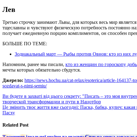
Лев
Третью строчку занимают Львы, для которых весь мир является
тщеславны и чувствуют физическую потребность постоянно нах
получает ежедневную порцию комплиментов, он способен прев
БОЛЬШЕ ПО ТЕМЕ:
Зодиакальный март — Рыбы против Овнов: кто из них луч
Напомним, ранее мы писали,
кто из женщин по гороскопу добь
мечты которых обязательно сбудутся.
Джерело:
https://news.hochu.ua/cat-relax/esoterica/article-164137
sozdavat-s-nimi-semiu/
Навигация
Ви будете в захваті від цього секрету: "Писать – это моя в
творческой трансформации и пути в Нацотбор
по
Це змінить твоє життя вже сьогодні: Паска, бабка, кулич: кака
записям
Пасху
Related Post
Таємниця ідеальної шкіри та щастя: Сильна спека заважає