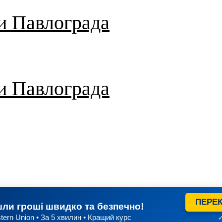
и Павлограда
и Павлограда
ПЕРЕК
ли гроші швидко та безпечно!
tern Union • За 5 хвилин • Кращий курс
✓