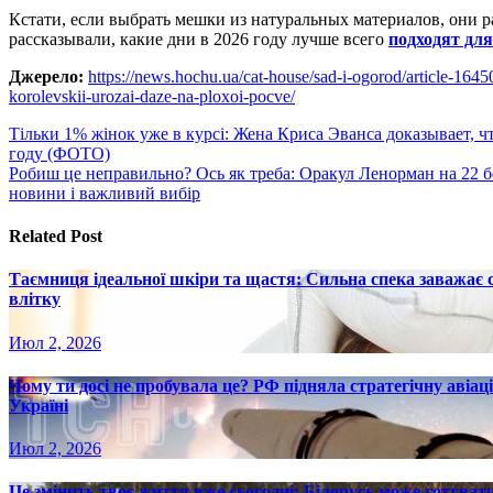
Кстати, если выбрать мешки из натуральных материалов, они 
рассказывали, какие дни в 2026 году лучше всего
подходят для
Джерело:
https://news.hochu.ua/cat-house/sad-i-ogorod/article-164
korolevskii-urozai-daze-na-ploxoi-pocve/
Навигация
Тільки 1% жінок уже в курсі: Жена Криса Эванса доказывает, 
году (ФОТО)
по
Робиш це неправильно? Ось як треба: Оракул Ленорман на 22 бе
записям
новини і важливий вибір
Related Post
Таємниця ідеальної шкіри та щастя: Сильна спека заважає
влітку
Июл 2, 2026
Чому ти досі не пробувала це? РФ підняла стратегічну авіаці
Україні
Июл 2, 2026
Це змінить твоє життя вже сьогодні: Білорусь може готувати