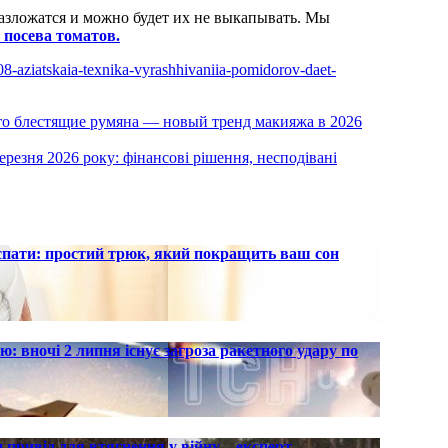
разложатся и можно будет их не выкапывать. Мы
 посева томатов.
508-aziatskaia-texnika-vyrashhivaniia-pomidorov-daet-
что блестящие румяна — новый тренд макияжа в 2026
резня 2026 року: фінансові рішення, несподівані
 спати: простий трюк, який покращить ваш сон
ю: вночі 2 липня існує загроза ракетного удару по
 привід для втягнення у війну – експерт