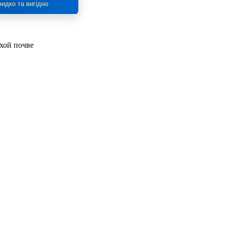
идко та вигідно
охой почве