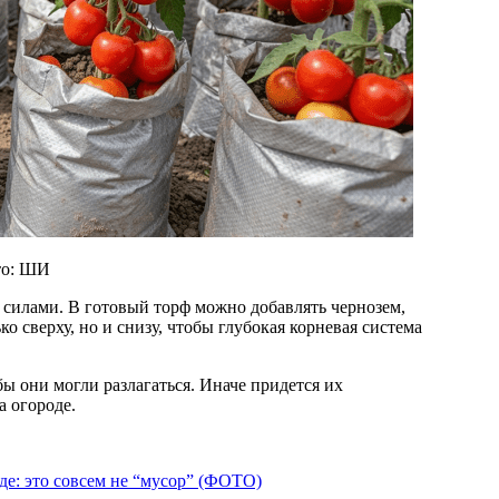
то: ШИ
 силами. В готовый торф можно добавлять чернозем,
о сверху, но и снизу, чтобы глубокая корневая система
ы они могли разлагаться. Иначе придется их
а огороде.
де: это совсем не “мусор” (ФОТО)