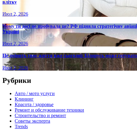
влітку
Июл 2, 2026
Чому ти досі не пробувала це? РФ підняла стратегічну авіаці
Україні
Июл 2, 2026
Це змінить твоє життя вже сьогодні: Білорусь може готувати
Июл 2, 2026
Рубрики
Авто / мото услуги
Клининг
Красота / здоровье
Ремонт и обслуживание техники
Строительство и ремонт
Советы эксперта
Trends