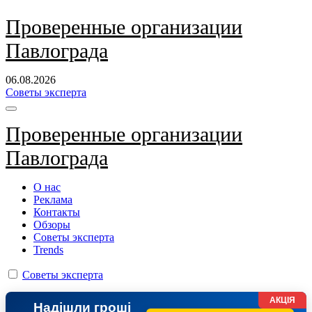
Перейти
Проверенные организации
к
Павлограда
содержанию
06.08.2026
Советы эксперта
Проверенные организации
Павлограда
О нас
Реклама
Контакты
Обзоры
Советы эксперта
Trends
Советы эксперта
АКЦІЯ
Надішли гроші