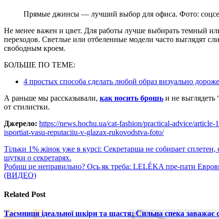
Прямые джинсы — лучший выбор для офиса. Фото: соцс
Не менее важен и цвет. Для работы лучше выбирать темный ил
переходов. Светлые или отбеленные модели часто выглядят сл
свободным кроем.
БОЛЬШЕ ПО ТЕМЕ:
4 простых способа сделать любой образ визуально дорож
А раньше мы рассказывали,
как носить брошь
и не выглядеть
от стилистки.
Джерело:
https://news.hochu.ua/cat-fashion/practical-advice/article
isportiat-vasu-reputaciiu-v-glazax-rukovodstva-foto/
Навигация
Тільки 1% жінок уже в курсі: Секретарша не собирает сплетен,
шутки о секретарях.
по
Робиш це неправильно? Ось як треба: LELÉKA пре-пати Еврови
записям
(ВИДЕО)
Related Post
Таємниця ідеальної шкіри та щастя: Сильна спека заважає