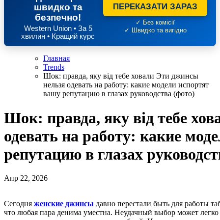
швидко та
ПЕРЕКАЗАТИ ЗАРАЗ
безпечно!
✓ Без комісії
Western Union • За 5
✓ Швидко та вигідно
хвилин • Кращий курс
Главная
Trends
Шок: правда, яку від тебе ховали Эти джинсы
нельзя одевать на работу: какие модели испортят
вашу репутацию в глазах руководства (фото)
Шок: правда, яку від тебе хо
одевать на работу: какие мод
репутацию в глазах руководст
Апр 22, 2026
Сегодня
женские джинсы
давно перестали быть для работы таб
что любая пара денима уместна. Неудачный выбор может легк