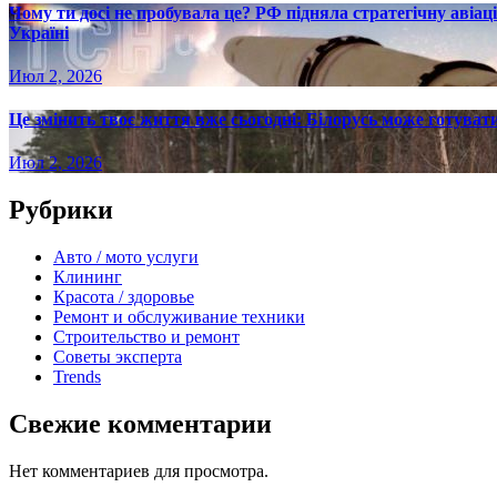
Чому ти досі не пробувала це? РФ підняла стратегічну авіаці
Україні
Июл 2, 2026
Це змінить твоє життя вже сьогодні: Білорусь може готувати
Июл 2, 2026
Рубрики
Авто / мото услуги
Клининг
Красота / здоровье
Ремонт и обслуживание техники
Строительство и ремонт
Советы эксперта
Trends
Свежие комментарии
Нет комментариев для просмотра.