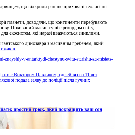
орії планети, доводячи, що континенти перебувають
нову. Похований масив суші є рекордом світу,
 для екосистем, які наразі вважаються зниклими.
гігантського динозавра з масивним гребенем, який
хижаків.
i-znayshly-v-antarktydi-chastynu-svitu-starishu-za-misiats-
фото с Виктором Павликом, где ей всего 11 лет
ової подала заяву до поліції після гучних
 спати: простий трюк, який покращить ваш сон