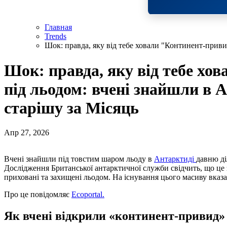
Главная
Trends
Шок: правда, яку від тебе ховали "Континент-привид
Шок: правда, яку від тебе хо
під льодом: вчені знайшли в А
старішу за Місяць
Апр 27, 2026
Вчені знайшли під товстим шаром льоду в
Антарктиді
давню ді
Дослідження Британської антарктичної служби свідчить, що це з
приховані та захищені льодом. На існування цього масиву вказа
Про це повідомляє
Ecoportal.
Як вчені відкрили «континент-привид»