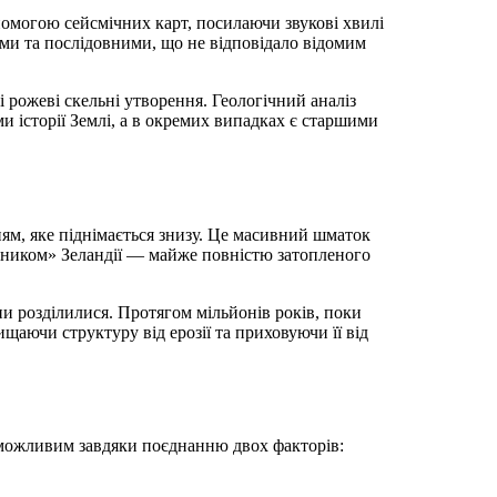
омогою сейсмічних карт, посилаючи звукові хвилі
ми та послідовними, що не відповідало відомим
 рожеві скельні утворення. Геологічний аналіз
и історії Землі, а в окремих випадках є старшими
ям, яке піднімається знизу. Це масивний шматок
ійником» Зеландії — майже повністю затопленого
они розділилися. Протягом мільйонів років, поки
щаючи структуру від ерозії та приховуючи її від
можливим завдяки поєднанню двох факторів: