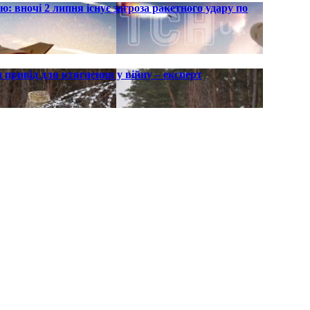
ю: вночі 2 липня існує загроза ракетного удару по
 привід для втягнення у війну – експерт