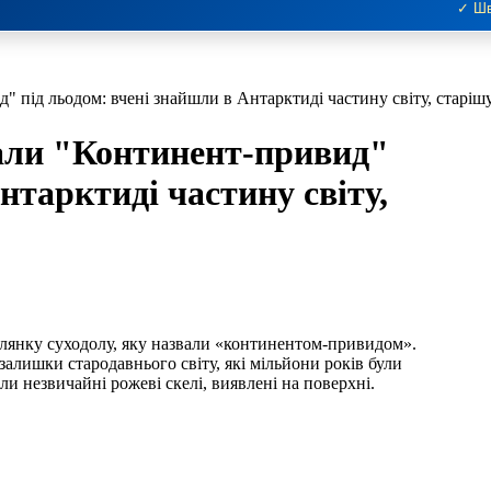
✓ Шв
" під льодом: вчені знайшли в Антарктиді частину світу, старіш
вали "Континент-привид"
нтарктиді частину світу,
лянку суходолу, яку назвали «континентом-привидом».
алишки стародавнього світу, які мільйони років були
ли незвичайні рожеві скелі, виявлені на поверхні.