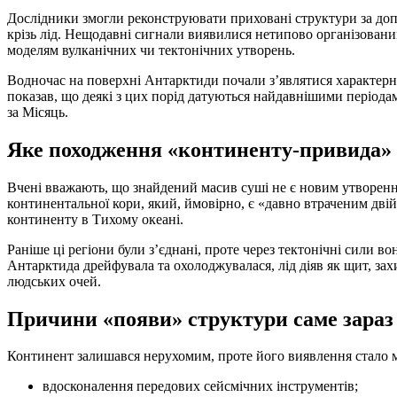
Дослідники змогли реконструювати приховані структури за доп
крізь лід. Нещодавні сигнали виявилися нетипово організовани
моделям вулканічних чи тектонічних утворень.
Водночас на поверхні Антарктиди почали з’являтися характерні
показав, що деякі з цих порід датуються найдавнішими періодам
за Місяць.
Яке походження «континенту-привида»
Вчені вважають, що знайдений масив суші не є новим утворенн
континентальної кори, який, ймовірно, є «давно втраченим дв
континенту в Тихому океані.
Раніше ці регіони були з’єднані, проте через тектонічні сили в
Антарктида дрейфувала та охолоджувалася, лід діяв як щит, захи
людських очей.
Причини «появи» структури саме зараз
Континент залишався нерухомим, проте його виявлення стало 
вдосконалення передових сейсмічних інструментів;