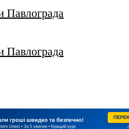
и Павлограда
и Павлограда
ПЕРЕК
ли гроші швидко та безпечно!
tern Union • За 5 хвилин • Кращий курс
✓