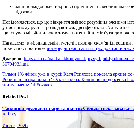
зміни в льодовому покриві, спричинені навколишнім середовищем, що відкрили раніше приховані геологічні
підказки.
Повідомляється, що це відкриття змінює розуміння вченими іст
у постійному русі — розпадаються, дрейфують та з’єднуються з
що існував мільйони років тому і потенційно міг бути домівкою
Нагадаємо, в африканській пустелі виявили скам’янілі рештки 
повністю спростовує
попередні теорії життя цих доісторичних 
Джерело:
https://tsn.ua/nauka_it/kontynent-pryvyd-pid-lyodom-vchen
3070493.html
Навигация
Тільки 1% жінок уже в курсі: Катя Репяхова показала архивное 
Робиш це неправильно? Ось як треба: Колишня продюсерка Поляк
по
звинувачень: "Я боялася"
записям
Related Post
Таємниця ідеальної шкіри та щастя: Сильна спека заважає
влітку
Июл 2, 2026