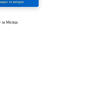
идко та вигідно
у за Місяць