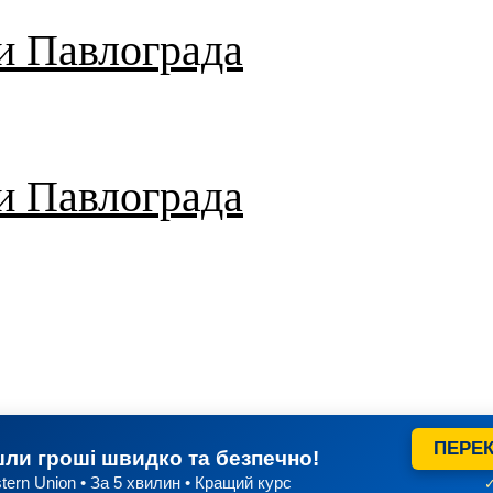
и Павлограда
и Павлограда
ПЕРЕК
ли гроші швидко та безпечно!
tern Union • За 5 хвилин • Кращий курс
✓