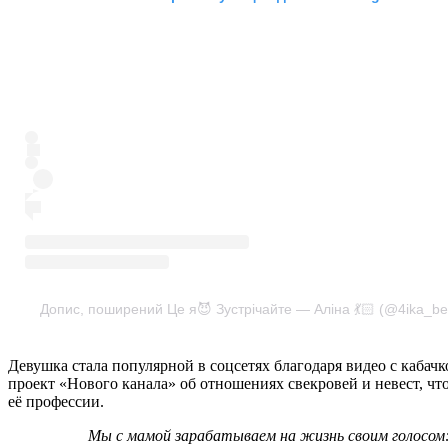
Допис, поширений Це я😈 Зустрічайте — Аліна 💃🏻 (@4ika_be
Девушка стала популярной в соцсетях благодаря видео с кабач
проект «Нового канала» об отношениях свекровей и невест, что
её профессии.
Мы с мамой зарабатываем на жизнь своим голосом: свекровь — певица и преподавательница