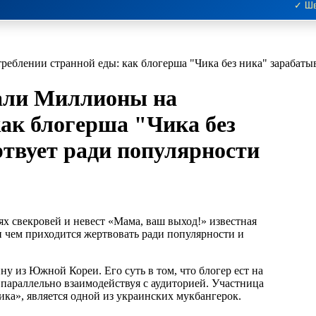
✓ Шв
треблении странной еды: как блогерша "Чика без ника" зарабаты
вали Миллионы на
как блогерша "Чика без
ртвует ради популярности
 и чем приходится жертвовать ради популярности и
 из Южной Кореи. Его суть в том, что блогер ест на
параллельно взаимодействуя с аудиторией. Участница
 ника», является одной из украинских мукбангерок.