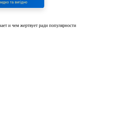
идко та вигідно
вает и чем жертвует ради популярности