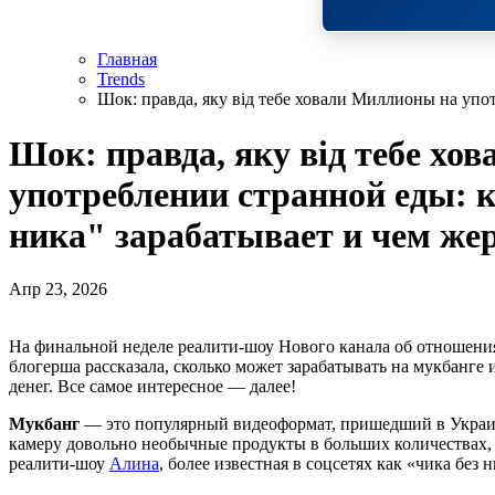
Главная
Trends
Шок: правда, яку від тебе ховали Миллионы на упо
Шок: правда, яку від тебе хо
употреблении странной еды: 
ника" зарабатывает и чем же
Апр 23, 2026
На финальной неделе реалити-шоу Нового канала об отношениях свекровей и невест «Мама, ваш выход!» известная
блогерша рассказала, сколько может зарабатывать на мукбанге
денег. Все самое интересное — далее!
Мукбанг
— это популярный видеоформат, пришедший в Украину
камеру довольно необычные продукты в больших количествах, 
реалити-шоу
Алина
, более известная в соцсетях как «чика без