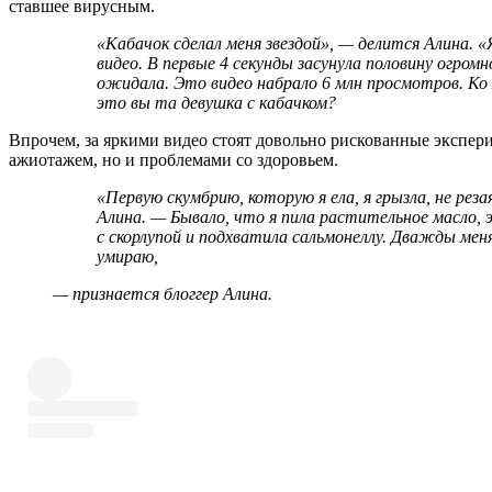
ставшее вирусным.
«Кабачок сделал меня звездой», — делится Алина. «Я взяла его и сняла небольшое короткое
видео. В первые 4 секунды засунула половину огромно
ожидала. Это видео набрало 6 млн просмотров. Ко 
это вы та девушка с кабачком?
Впрочем, за яркими видео стоят довольно рискованные экспер
ажиотажем, но и проблемами со здоровьем.
«Первую скумбрию, которую я ела, я грызла, не резая: с головой, с кишками, — вспоминает
Алина. — Бывало, что я пила растительное масло,
с скорлупой и подхватила сальмонеллу. Дважды меня
умираю,
— признается блоггер Алина.