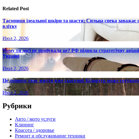
записям
Related Post
Таємниця ідеальної шкіри та щастя: Сильна спека заважає
влітку
Июл 2, 2026
Чому ти досі не пробувала це? РФ підняла стратегічну авіаці
Україні
Июл 2, 2026
Це змінить твоє життя вже сьогодні: Білорусь може готувати
Июл 2, 2026
Рубрики
Авто / мото услуги
Клининг
Красота / здоровье
Ремонт и обслуживание техники