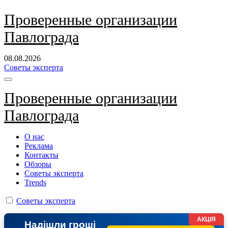
Перейти
Проверенные организации
к
Павлограда
содержанию
08.08.2026
Советы эксперта
Проверенные организации
Павлограда
О нас
Реклама
Контакты
Обзоры
Советы эксперта
Trends
Советы эксперта
АКЦІЯ
Надішли гроші