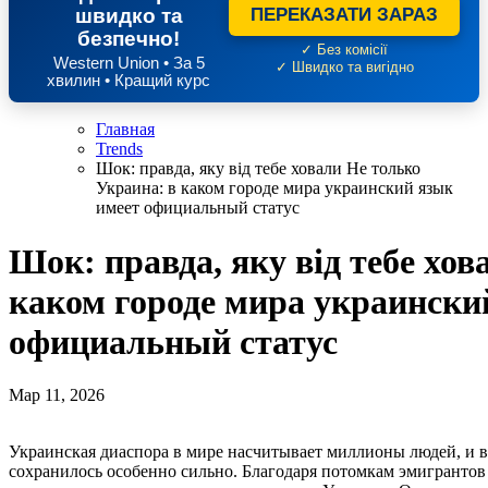
швидко та
ПЕРЕКАЗАТИ ЗАРАЗ
безпечно!
✓ Без комісії
Western Union • За 5
✓ Швидко та вигідно
хвилин • Кращий курс
Главная
Trends
Шок: правда, яку від тебе ховали Не только
Украина: в каком городе мира украинский язык
имеет официальный статус
Шок: правда, яку від тебе хов
каком городе мира украински
официальный статус
Мар 11, 2026
Украинская диаспора в мире насчитывает миллионы людей, и в некоторых странах ее культурное влияние
сохранилось особенно сильно. Благодаря потомкам эмигранто