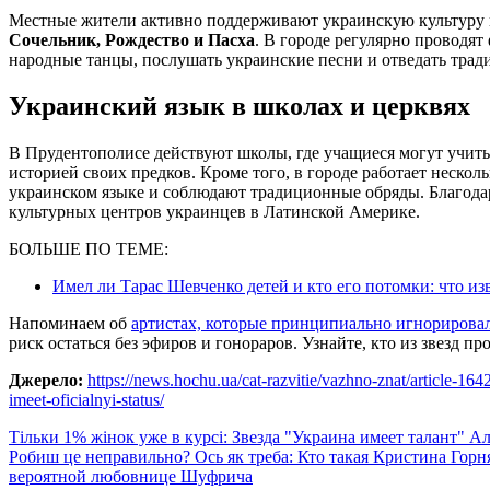
Местные жители активно поддерживают украинскую культуру 
Сочельник, Рождество и Пасха
. В городе регулярно проводят
народные танцы, послушать украинские песни и отведать трад
Украинский язык в школах и церквях
В Прудентополисе действуют школы, где учащиеся могут учить
историей своих предков. Кроме того, в городе работает нескол
украинском языке и соблюдают традиционные обряды. Благод
культурных центров украинцев в Латинской Америке.
БОЛЬШЕ ПО ТЕМЕ:
Имел ли Тарас Шевченко детей и кто его потомки: что из
Напоминаем об
артистах, которые принципиально игнорирова
риск остаться без эфиров и гонораров. Узнайте, кто из звезд п
Джерело:
https://news.hochu.ua/cat-razvitie/vazhno-znat/article-16
imeet-oficialnyi-status/
Навигация
Тільки 1% жінок уже в курсі: Звезда "Украина имеет талант" Ал
Робиш це неправильно? Ось як треба: Кто такая Кристина Гор
по
вероятной любовнице Шуфрича