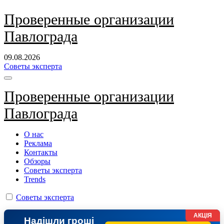
Перейти
Проверенные организации
к
Павлограда
содержанию
09.08.2026
Советы эксперта
Проверенные организации
Павлограда
О нас
Реклама
Контакты
Обзоры
Советы эксперта
Trends
Советы эксперта
АКЦІЯ
Надішли гроші