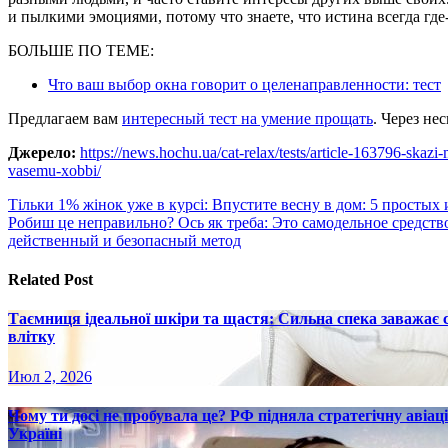
и пылкими эмоциями, потому что знаете, что истина всегда где
БОЛЬШЕ ПО ТЕМЕ:
Что ваш выбор окна говорит о целенаправленности: тест
Предлагаем вам
интересный тест на умение прощать
. Через не
Джерело:
https://news.hochu.ua/cat-relax/tests/article-163796-skazi-m
vasemu-xobbi/
Навигация
Тільки 1% жінок уже в курсі: Впустите весну в дом: 5 простых
Робиш це неправильно? Ось як треба: Это самодельное средств
по
действенный и безопасный метод
записям
Related Post
Таємниця ідеальної шкіри та щастя: Сильна спека заважає
влітку
Июл 2, 2026
Чому ти досі не пробувала це? РФ підняла стратегічну авіаці
Україні