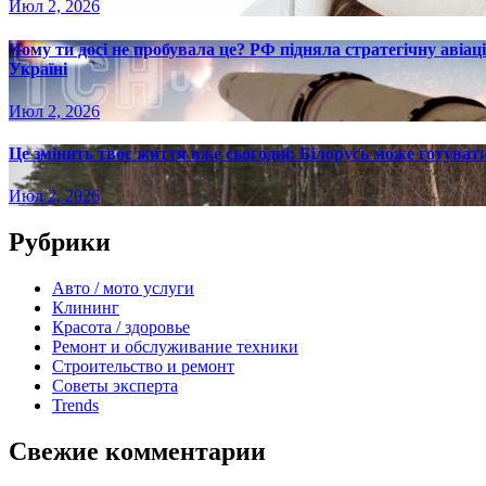
Июл 2, 2026
Чому ти досі не пробувала це? РФ підняла стратегічну авіаці
Україні
Июл 2, 2026
Це змінить твоє життя вже сьогодні: Білорусь може готувати
Июл 2, 2026
Рубрики
Авто / мото услуги
Клининг
Красота / здоровье
Ремонт и обслуживание техники
Строительство и ремонт
Советы эксперта
Trends
Свежие комментарии