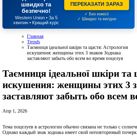
швидко та
ПЕРЕКАЗАТИ ЗАРАЗ
безпечно!
✓ Без комісії
Western Union • За 5
✓ Швидко та вигідно
хвилин • Кращий курс
Главная
Trends
Таємниця ідеальної шкіри та щастя: Астрология
искушения: женщины этих 3 знаков Зодиака
заставляют забыть обо всем во время поцелуя
Таємниця ідеальної шкіри та
искушения: женщины этих 3 з
заставляют забыть обо всем в
Апр 1, 2026
Тема поцелуев в астрологии обычно связана не только с солнечным знаком, но и с положением Венеры и Марса.
Однако каждый знак зодиака имеет свой неповторимый почер