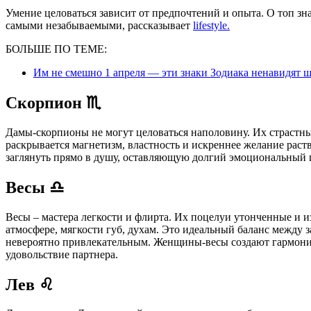
Умение целоваться зависит от предпочтений и опыта. О топ зн
самыми незабываемыми, рассказывает
lifestyle.
БОЛЬШЕ ПО ТЕМЕ:
Им не смешно 1 апреля — эти знаки Зодиака ненавидят ш
Скорпион ♏︎
Дамы-скорпионы не могут целоваться наполовину. Их страстный
раскрывается магнетизм, властность и искреннее желание раст
заглянуть прямо в душу, оставляющую долгий эмоциональный 
Весы ♎︎
Весы – мастера легкости и флирта. Их поцелуи утонченные и 
атмосфере, мягкости губ, духам. Это идеальный баланс между 
невероятно привлекательным. Женщины-весы создают гармони
удовольствие партнера.
Лев ♌︎