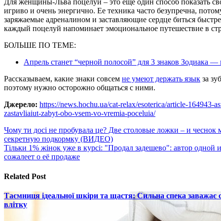
Для женщины-Льва поцелуй – это еще один способ показать сво
игриво и очень энергично. Ее техника часто безупречна, потом
заряжаемые адреналином и заставляющие сердце биться быстре
каждый поцелуй напоминает эмоциональное путешествие в стр
БОЛЬШЕ ПО ТЕМЕ:
Апрель станет “черной полосой” для 3 знаков Зодиака — в
Рассказываем, какие знаки совсем
не умеют держать язык
за зу
поэтому нужно осторожно общаться с ними.
Джерело:
https://news.hochu.ua/cat-relax/esoterica/article-164943-a
zastavliaiut-zabyt-obo-vsem-vo-vremia-poceluia/
Навигация
Чому ти досі не пробувала це? Две столовые ложки – и чеснок 
секретную подкормку (ВИДЕО)
по
Тільки 1% жінок уже в курсі: "Продал задешево": автор одной 
записям
сожалеет о её продаже
Related Post
Таємниця ідеальної шкіри та щастя: Сильна спека заважає
влітку