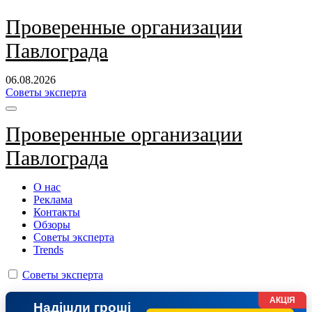
Перейти
Проверенные организации
к
Павлограда
содержанию
06.08.2026
Советы эксперта
Проверенные организации
Павлограда
О нас
Реклама
Контакты
Обзоры
Советы эксперта
Trends
Советы эксперта
АКЦІЯ
Надішли гроші