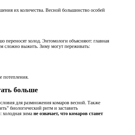
ьшения их количества. Весной большинство особей
шо переносят холод. Энтомологи объясняют: главная
рам сложно выжить. Зиму могут переживать:
е потепления.
тать больше
условия для размножения комаров весной. Также
ить” биологический ритм и заставить
: холодная зима
не означает, что комаров станет