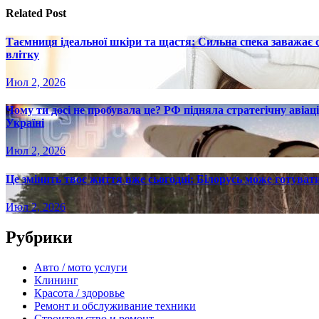
записям
Related Post
Таємниця ідеальної шкіри та щастя: Сильна спека заважає
влітку
Июл 2, 2026
Чому ти досі не пробувала це? РФ підняла стратегічну авіаці
Україні
Июл 2, 2026
Це змінить твоє життя вже сьогодні: Білорусь може готувати
Июл 2, 2026
Рубрики
Авто / мото услуги
Клининг
Красота / здоровье
Ремонт и обслуживание техники
Строительство и ремонт