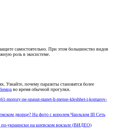
о защите самостоятельно. При этом большинство видов
жную роль в экосистеме.
х. Узнайте, почему паразиты становятся более
юбимца
во время обычной прогулки.
4461-morozy-ne-spasut-stanet-li-mense-kleshhei-i-komarov-
емском дворце? На фото с королем Чарльзом III Сеть
л по-украински на киевском вокзале (ВИДЕО)