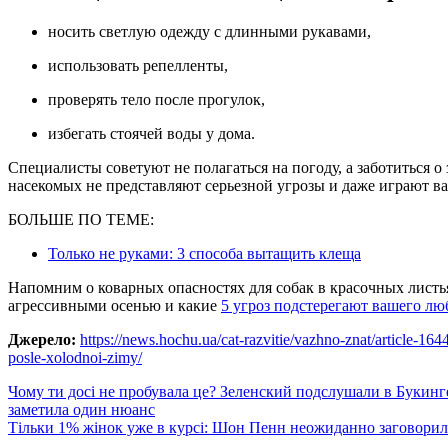
носить светлую одежду с длинными рукавами,
использовать репелленты,
проверять тело после прогулок,
избегать стоячей воды у дома.
Специалисты советуют не полагаться на погоду, а заботиться 
насекомых не представляют серьезной угрозы и даже играют ва
БОЛЬШЕ ПО ТЕМЕ:
Только не руками: 3 способа вытащить клеща
Напомним о коварных опасностях для собак в красочных листья
агрессивными осенью и какие
5 угроз подстерегают вашего л
Джерело:
https://news.hochu.ua/cat-razvitie/vazhno-znat/article-16
posle-xolodnoi-zimy/
Навигация
Чому ти досі не пробувала це? Зеленский подслушали в Букинг
заметила один нюанс
по
Тільки 1% жінок уже в курсі: Шон Пенн неожиданно заговори