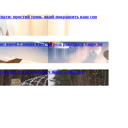
 спати: простий трюк, який покращить ваш сон
ю: вночі 2 липня існує загроза ракетного удару по
 привід для втягнення у війну – експерт