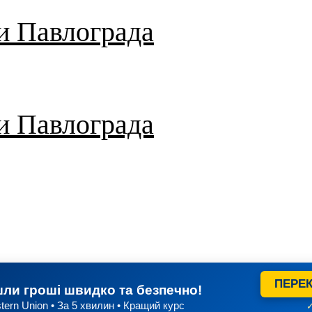
и Павлограда
и Павлограда
ПЕРЕК
ли гроші швидко та безпечно!
tern Union • За 5 хвилин • Кращий курс
✓