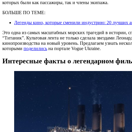
которых были как пассажиры, так и члены экипажа.
БОЛЬШЕ ПО ТЕМЕ:
Легенды кино, которые сменили индустрию: 20 лучших ак
Это одна из самых масштабных морских трагедий в истории, сп
“Титаник”. Культовая лента не только сделала звездами Леона
кинопроизводства на новый уровень. Предлагаем узнать нескол
которыми
поделились
на портале Vogue Ukraine.
Интересные факты о легендарном фил