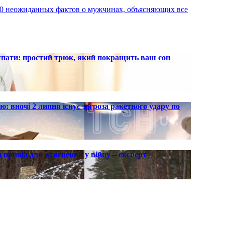
 100 неожиданных фактов о мужчинах, объясняющих все
 спати: простий трюк, який покращить ваш сон
ю: вночі 2 липня існує загроза ракетного удару по
 привід для втягнення у війну – експерт