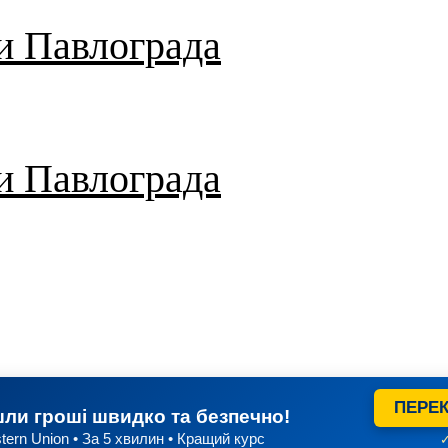
и Павлограда
и Павлограда
ПЕРЕК
ли гроші швидко та безпечно!
tern Union • За 5 хвилин • Кращий курс
✓