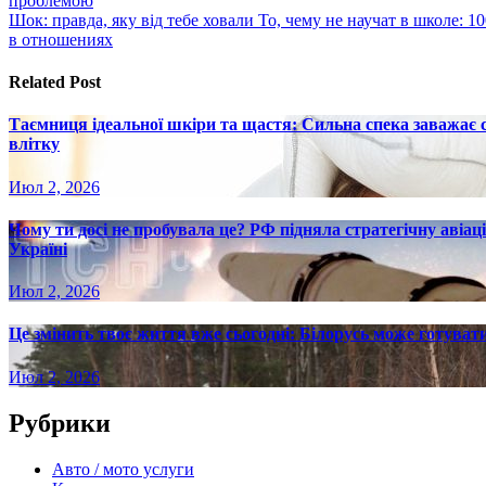
проблемою
по
Шок: правда, яку від тебе ховали То, чему не научат в школе:
записям
в отношениях
Related Post
Таємниця ідеальної шкіри та щастя: Сильна спека заважає
влітку
Июл 2, 2026
Чому ти досі не пробувала це? РФ підняла стратегічну авіаці
Україні
Июл 2, 2026
Це змінить твоє життя вже сьогодні: Білорусь може готувати
Июл 2, 2026
Рубрики
Авто / мото услуги