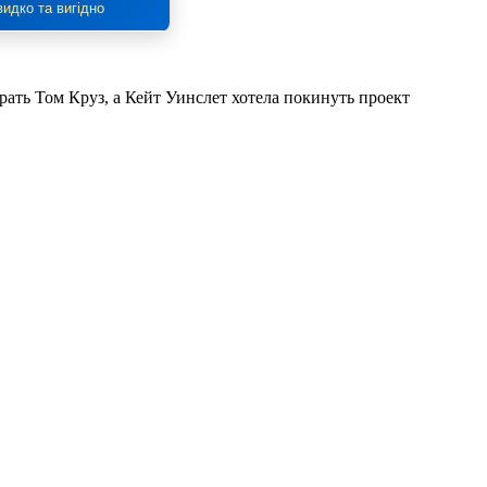
идко та вигідно
рать Том Круз, а Кейт Уинслет хотела покинуть проект