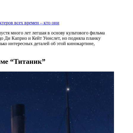
теров всех времен – кто они
устя много лет легшая в основу культового фильма
рдо Ди Каприо и Кейт Уинслет, но подняла планку
ько интересных деталей об этой кинокартине,
ьме “Титаник”