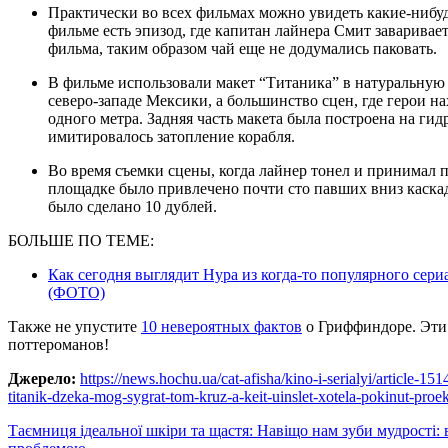
Практически во всех фильмах можно увидеть какие-нибудь киноляпы. “Титаник” не стал исключением. В
фильме есть эпизод, где капитан лайнера Смит заваривает
фильма, таким образом чай еще не додумались паковать.
В фильме использовали макет “Титаника” в натуральную величину, который построили на пляже Розарито на
северо-западе Мексики, а большинство сцен, где герои на
одного метра. Задняя часть макета была построена на ги
имитировалось затопление корабля.
Во время съемки сцены, когда лайнер тонел и принимал практически вертикальное положение, на съемочной
площадке было привлечено почти сто павших вниз каскад
было сделано 10 дублей.
БОЛЬШЕ ПО ТЕМЕ:
Как сегодня выглядит Нура из когда-то популярного сериа
(ФОТО)
Также не упустите
10 невероятных фактов
о Гриффиндоре. Эти
поттероманов!
Джерело:
https://news.hochu.ua/cat-afisha/kino-i-serialyi/article-1
titanik-dzeka-mog-sygrat-tom-kruz-a-keit-uinslet-xotela-pokinut-proek
Навигация
Таємниця ідеальної шкіри та щастя: Навіщо нам зуби мудрості: