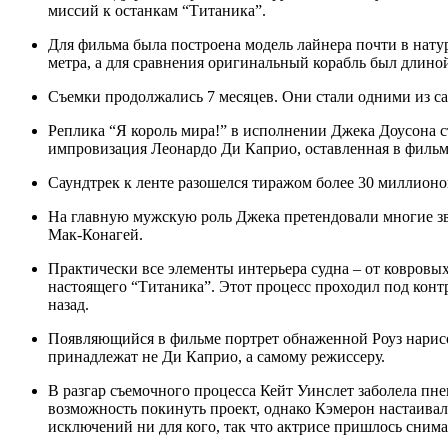
миссий к останкам “Титаника”.
Для фильма была построена модель лайнера почти в натуральную величину. Длина этой модели достигала 231
метра, а для сравнения оригинальный корабль был длино
Съемки продолжались 7 месяцев. Они стали одними из 
Реплика “Я король мира!” в исполнении Джека Доусона стала культовой. Она не была в сценарии. Это
импровизация Леонардо Ди Каприо, оставленная в фильм
Саундтрек к ленте разошелся тиражом более 30 миллионо
На главную мужскую роль Джека претендовали многие звезды. Среди них – Джаред Лето, Том Круз и Мэттью
Мак-Конагей.
Практически все элементы интерьера судна – от ковровых покрытий до освещения – были созданы по образцам
настоящего “Титаника”. Этот процесс проходил под конт
назад.
Появляющийся в фильме портрет обнаженной Роуз нарисовал лично Джеймс Кэмерон. В кадре же руки
принадлежат не Ди Каприо, а самому режиссеру.
В разгар съемочного процесса Кейт Уинслет заболела пневмонией из-за холодной воды. Она даже рассматривала
возможность покинуть проект, однако Кэмерон настаивал
исключений ни для кого, так что актрисе пришлось снима