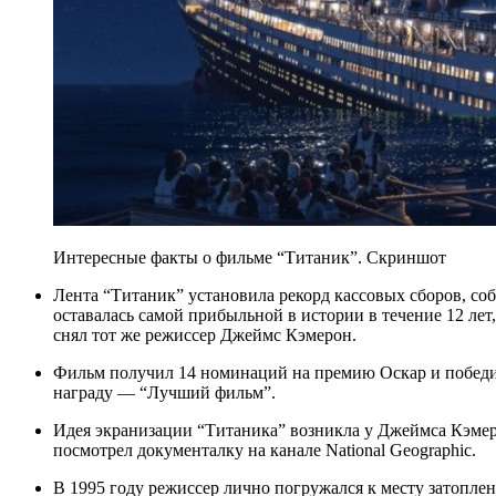
Интересные факты о фильме “Титаник”. Скриншот
Лента “Титаник” установила рекорд кассовых сборов, собрав по всему миру более 1,8 миллиарда долларов. Она
оставалась самой прибыльной в истории в течение 12 лет,
снял тот же режиссер Джеймс Кэмерон.
Фильм получил 14 номинаций на премию Оскар и победил в 11 категориях. В частности, он получил главную
награду — “Лучший фильм”.
Идея экранизации “Титаника” возникла у Джеймса Кэмерон еще в 1987 году. Случилось это после того, как он
посмотрел документалку на канале National Geographic.
В 1995 году режиссер лично погружался к месту затопления корабля. Он совершил двенадцать подводных