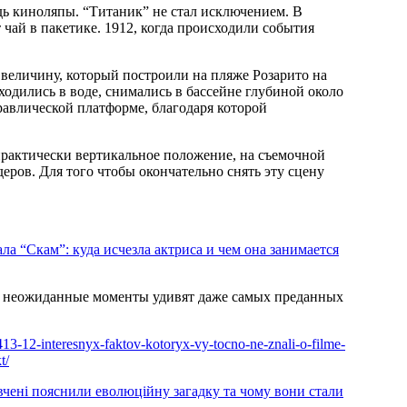
 чай в пакетике. 1912, когда происходили события
ходились в воде, снимались в бассейне глубиной около
дравлической платформе, благодаря которой
еров. Для того чтобы окончательно снять эту сцену
ла “Скам”: куда исчезла актриса и чем она занимается
 неожиданные моменты удивят даже самых преданных
51413-12-interesnyx-faktov-kotoryx-vy-tocno-ne-znali-o-filme-
t/
 вчені пояснили еволюційну загадку та чому вони стали