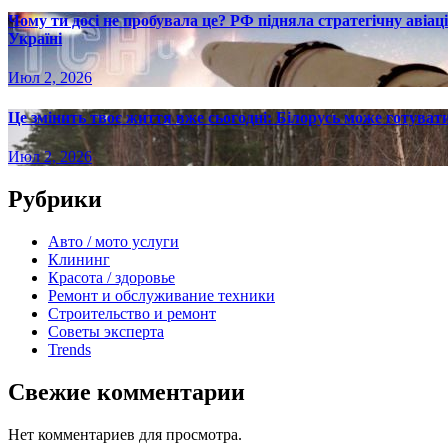
Чому ти досі не пробувала це? РФ підняла стратегічну авіаці
Україні
Июл 2, 2026
Це змінить твоє життя вже сьогодні: Білорусь може готувати
Июл 2, 2026
Рубрики
Авто / мото услуги
Клининг
Красота / здоровье
Ремонт и обслуживание техники
Строительство и ремонт
Советы эксперта
Trends
Свежие комментарии
Нет комментариев для просмотра.