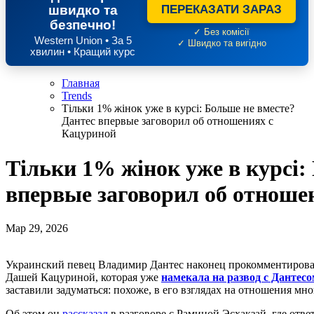
швидко та
ПЕРЕКАЗАТИ ЗАРАЗ
безпечно!
✓ Без комісії
Western Union • За 5
✓ Швидко та вигідно
хвилин • Кращий курс
Главная
Trends
Тільки 1% жінок уже в курсі: Больше не вместе?
Дантес впервые заговорил об отношениях с
Кацуриной
Тільки 1% жінок уже в курсі:
впервые заговорил об отноше
Мар 29, 2026
Украинский певец Владимир Дантес наконец прокомментировал свою личную жизнь на фоне слухов о разрыве с
Дашей Кацуриной, которая уже
намекала на развод с Дантес
заставили задуматься: похоже, в его взглядах на отношения мн
Об этом он
рассказал
в разговоре с Раминой Эсхакзай, где отв