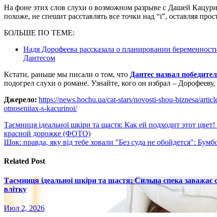
На фоне этих слов слухи о возможном разрыве с Дашей Кацурин
похоже, не спешит расставлять все точки над “i”, оставляя про
БОЛЬШЕ ПО ТЕМЕ:
Надя Дорофеева рассказала о планировании беременнос
Дантесом
Кстати, раньше мы писали о том, что
Дантес назвал победите
подогрел слухи о романе. Узнайте, кого он избрал – Дорофееву
Джерело:
https://news.hochu.ua/cat-stars/novosti-shou-biznesa/arti
otnoseniiax-s-kacurinoi/
Навигация
Таємниця ідеальної шкіри та щастя: Как ей подходит этот цве
красной дорожке (ФОТО)
по
Шок: правда, яку від тебе ховали "Без суда не обойдется": Бум
записям
Related Post
Таємниця ідеальної шкіри та щастя: Сильна спека заважає
влітку
Июл 2, 2026