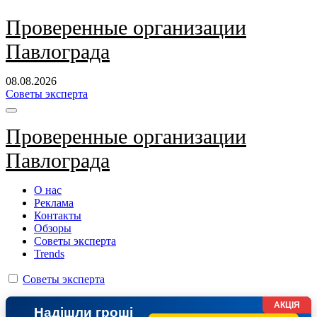
Перейти
Проверенные организации
к
Павлограда
содержанию
08.08.2026
Советы эксперта
Проверенные организации
Павлограда
О нас
Реклама
Контакты
Обзоры
Советы эксперта
Trends
Советы эксперта
АКЦІЯ
Надішли гроші