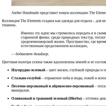
Atelier Handmade представит новую коллекцию The Elemen
Коллекция The Elements создана как одежда для отдыха – для 
тишины.
Именно эту идею мы стремились передать и в съемках, которые прошли на Ибице, в
старинной финке, среди природных текстур, теплог
средиземноморской жизни. Пространство, где время 
естественным продолжением коллекции,
— добавляет дизайнер.
Цветовая палитра сезона также вдохновлена землей и ее состо
Изумрудно-зеленый
– цвет жизни, глубокой природы и о
Стально-голубой
– отражение неба и воды, покой и ясно
Песочно-персиковый и абрикосово-персиковый
– тепло
минералов.
Оливковый и травяной зеленый (Hierba)
– оттенки дик