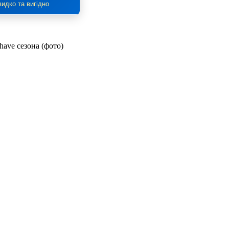
идко та вигідно
have сезона (фото)