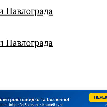
и Павлограда
и Павлограда
ПЕРЕК
ли гроші швидко та безпечно!
tern Union • За 5 хвилин • Кращий курс
✓