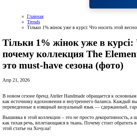
Главная
Trends
Тільки 1% жінок уже в курсі: Что носить этой весно
Тільки 1% жінок уже в курсі: 
почему коллекция The Element
это must-have сезона (фото)
Апр 21, 2026
В новом сезоне бренд Atelier Handmade обращается к основным силам природы — Земле, Огню, Воде и Воздуху —
как источнику вдохновения и внутреннего баланса. Каждый 
переведенные в изящный визуальный язык — сдержанный, гар
Вышивка в этой коллекции – это не просто декоративность, а 
как тихая речь, вплетающаяся в ткань. Почему стоит обратить
этой статье на Хочу.ua!