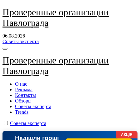
Перейти
Проверенные организации
к
Павлограда
содержанию
06.08.2026
Советы эксперта
Проверенные организации
Павлограда
О нас
Реклама
Контакты
Обзоры
Советы эксперта
Trends
Советы эксперта
АКЦІЯ
Надішли гроші