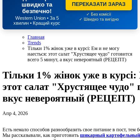
швидко та
ПЕРЕКАЗАТИ ЗАРАЗ
безпечно!
✓ Без комісії
Western Union • За 5
✓ Швидко та вигідно
хвилин • Кращий курс
Главная
Trends
Тільки 1% жінок уже в курсі: Ем и не могу
наесться: этот салат "Хрустящее чудо" готовится
всего 5 минут, а вкус невероятный (РЕЦЕПТ)
Тільки 1% жінок уже в курсі: 
этот салат "Хрустящее чудо" г
вкус невероятный (РЕЦЕПТ)
Апр 4, 2026
Есть немало способов разнообразить свое питание в пост, тем более что весной появляется немало свежих овощей.
Мы рассказывали, как приготовить
шикарный картофельный 