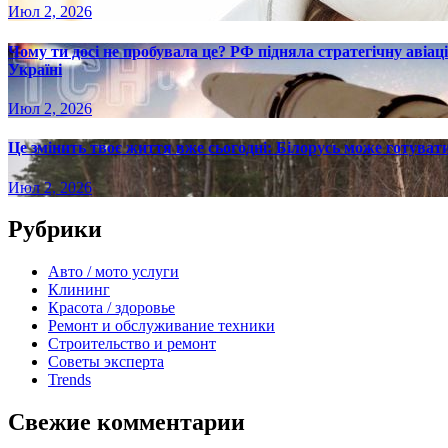
Июл 2, 2026
Чому ти досі не пробувала це? РФ підняла стратегічну авіаці
Україні
Июл 2, 2026
Це змінить твоє життя вже сьогодні: Білорусь може готувати
Июл 2, 2026
Рубрики
Авто / мото услуги
Клининг
Красота / здоровье
Ремонт и обслуживание техники
Строительство и ремонт
Советы эксперта
Trends
Свежие комментарии