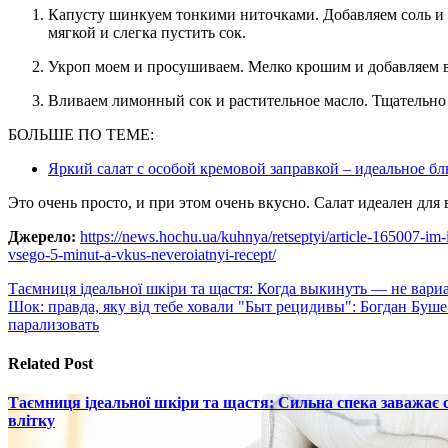
Капусту шинкуем тонкими ниточками. Добавляем соль и сахар и разминаем руками. Капуста должна стать
мягкой и слегка пустить сок.
Укроп моем и просушиваем. Мелко крошим и добавляем в
Вливаем лимонный сок и растительное масло. Тщательн
БОЛЬШЕ ПО ТЕМЕ:
Яркий салат с особой кремовой заправкой – идеальное б
Это очень просто, и при этом очень вкусно. Салат идеален для
Джерело:
https://news.hochu.ua/kuhnya/retseptyi/article-165007-im-i
vsego-5-minut-a-vkus-neveroiatnyi-recept/
Навигация
Таємниця ідеальної шкіри та щастя: Когда выкинуть — не вариан
Шок: правда, яку від тебе ховали "Быт рецидивы": Богдан Буше 
по
парализовать
записям
Related Post
Таємниця ідеальної шкіри та щастя: Сильна спека заважає
влітку