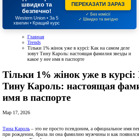
швидко та
ПЕРЕКАЗАТИ ЗАРАЗ
безпечно!
✓ Без комісії
Western Union • За 5
✓ Швидко та вигідно
хвилин • Кращий курс
Главная
Trends
Тільки 1% жінок уже в курсі: Как на самом деле
зовут Тину Кароль: настоящая фамилия звезды и
какое у нее имя в паспорте
Тільки 1% жінок уже в курсі: 
Тину Кароль: настоящая фамил
имя в паспорте
Мар 17, 2026
Тина Кароль
– это не просто псевдоним, а официальное имя п
при рождении, брала ли она фамилию мужчины и как появился 