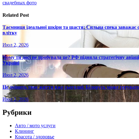
по
свадебных фото
записям
Related Post
Таємниця ідеальної шкіри та щастя: Сильна спека заважає
влітку
Июл 2, 2026
Чому ти досі не пробувала це? РФ підняла стратегічну авіаці
Україні
Июл 2, 2026
Це змінить твоє життя вже сьогодні: Білорусь може готувати
Июл 2, 2026
Рубрики
Авто / мото услуги
Клининг
Красота / здоровье