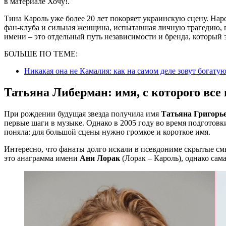
в материале Хочу!.
Тина Кароль уже более 20 лет покоряет украинскую сцену. На
фан-клуба и сильная женщина, испытавшая личную трагедию, вс
имени – это отдельный путь независимости и бренда, который 
БОЛЬШЕ ПО ТЕМЕ:
Никакая она не Камалия: как на самом деле зовут богату
Татьяна Либерман: имя, с которого все
При рождении будущая звезда получила имя
Татьяна Григорь
первые шаги в музыке. Однако в 2005 году во время подготов
поняла: для большой сцены нужно громкое и короткое имя.
Интересно, что фанаты долго искали в псевдониме скрытые смы
это анаграмма имени
Ани Лорак
(Лорак – Кароль), однако сам