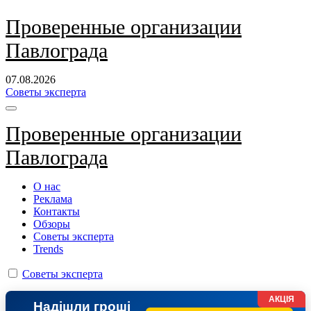
Перейти
Проверенные организации
к
Павлограда
содержанию
07.08.2026
Советы эксперта
Проверенные организации
Павлограда
О нас
Реклама
Контакты
Обзоры
Советы эксперта
Trends
Советы эксперта
АКЦІЯ
Надішли гроші