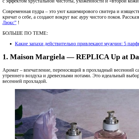
с эффектом хрустальной чистоты, ухоженности и «второй кожи
Современная пудра – это уют кашемирового свитера и изящест
кричат о себе, а создают вокруг вас ауру чистого покоя. Расск
Люкс”
!
БОЛЬШЕ ПО ТЕМЕ:
Какие запахи действительно привлекают мужчин: 5 парф
1. Maison Margiela — REPLICA Up at D
Аромат – впечатление, переносящий в прохладный весенний сад
утреннего воздуха и древесными нотами. Это идеальный выбор
весенней прохладой.