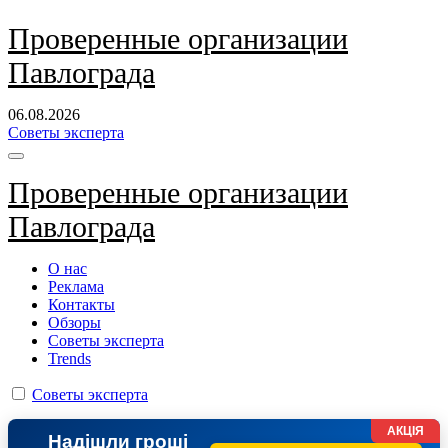
Перейти
Проверенные организации
к
Павлограда
содержанию
06.08.2026
Советы эксперта
Проверенные организации
Павлограда
О нас
Реклама
Контакты
Обзоры
Советы эксперта
Trends
Советы эксперта
АКЦІЯ
Надішли гроші