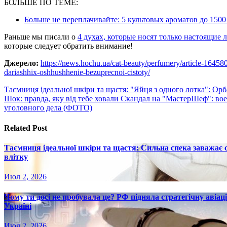
БОЛЬШЕ ПО ТЕМЕ:
Больше не переплачивайте: 5 культовых ароматов до 1500
Раньше мы писали о
4 духах, которые носят только настоящие 
которые следует обратить внимание!
Джерело:
https://news.hochu.ua/cat-beauty/perfumery/article-1645
dariashhix-oshhushhenie-bezuprecnoi-cistoty/
Навигация
Таємниця ідеальної шкіри та щастя: "Яйця з одного лотка": Ор
Шок: правда, яку від тебе ховали Скандал на "МастерШеф": в
по
уголовного дела (ФОТО)
записям
Related Post
Таємниця ідеальної шкіри та щастя: Сильна спека заважає
влітку
Июл 2, 2026
Чому ти досі не пробувала це? РФ підняла стратегічну авіаці
Україні
Июл 2, 2026