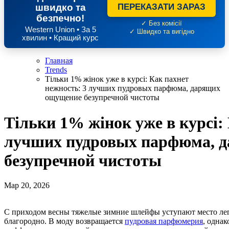
швидко та
ПЕРЕКАЗАТИ ЗАРАЗ
безпечно!
✓ Без комісії
Western Union • За 5
✓ Швидко та вигідно
хвилин • Кращий курс
Главная
Trends
Тільки 1% жінок уже в курсі: Как пахнет
нежность: 3 лучших пудровых парфюма, дарящих
ощущение безупречной чистоты
Тільки 1% жінок уже в курсі:
лучших пудровых парфюма, 
безупречной чистоты
Мар 20, 2026
С приходом весны тяжелые зимние шлейфы уступают место легкости, но в 2026 году этот переход выглядит особенно
благородно. В моду возвращается
пудровая парфюмерия
, однак