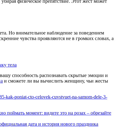
 убирая физическое препятствие. Этот жест может
вета. Но внимательное наблюдение за поведением
кренние чувства проявляются не в громких словах, а
ыку тела
 вашу способность распознавать скрытые эмоции и
ца
и сможете ли вы вычислить женщину, чьи жесты
4285-kak-poniat-cto-celovek-cuvstvuet-na-samom-dele-3-
но поймать момент: видите это на розах – обрезайте
 официальная дата и история нового праздника