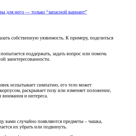
 вы для него — только “запасной вариант”
азать собственную уязвимость. К примеру, поделиться
а попытается поддержать, задать вопрос или помочь
ной заинтересованности.
ловек испытывает симпатию, его тело может
 корпусом, раскрывает позу или изменяет положение,
ы внимания и интереса.
ду вами случайно появляются предметы – чашка,
тается их убрать или подвинуть.