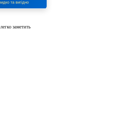
идко та вигідно
 легко заметить