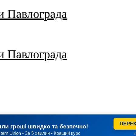
и Павлограда
и Павлограда
ПЕРЕК
ли гроші швидко та безпечно!
tern Union • За 5 хвилин • Кращий курс
✓