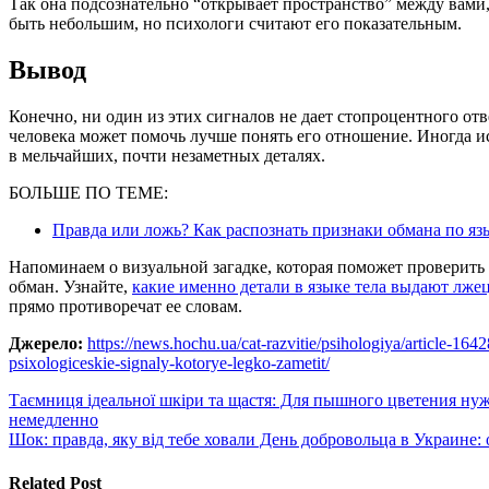
Так она подсознательно “открывает пространство” между вами,
быть небольшим, но психологи считают его показательным.
Вывод
Конечно, ни один из этих сигналов не дает стопроцентного от
человека может помочь лучше понять его отношение. Иногда ис
в мельчайших, почти незаметных деталях.
БОЛЬШЕ ПО ТЕМЕ:
Правда или ложь? Как распознать признаки обмана по яз
Напоминаем о визуальной загадке, которая поможет проверить
обман. Узнайте,
какие именно детали в языке тела выдают лже
прямо противоречат ее словам.
Джерело:
https://news.hochu.ua/cat-razvitie/psihologiya/article-16
psixologiceskie-signaly-kotorye-legko-zametit/
Навигация
Таємниця ідеальної шкіри та щастя: Для пышного цветения нуж
немедленно
по
Шок: правда, яку від тебе ховали День добровольца в Украине:
записям
Related Post