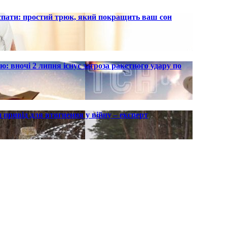
 спати: простий трюк, який покращить ваш сон
ю: вночі 2 липня існує загроза ракетного удару по
 привід для втягнення у війну – експерт